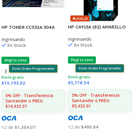
🔥
¡VUELA!
HP C4913A (82) AMARILLO
HP TONER CC532A 304A
DESIGNJET
AMARILLO
Ingresando
Ingresando
10PS/500/510/800/810
2020/2025/2030/2320
En Stock
En Stock
UK(D)
2.800 CPS CP
Elegí tu zona
Elegí tu zona
Envío Gratis Programable
Envío Gratis Programable
Envío gratis
Envío gratis
$
5,718.54
$
15,193.02
5% OFF · Transferencia
5% OFF · Transferencia
Santander o PREX:
Santander o PREX:
$5,432.61
$14,433.37
12 de
$490.84
12 de
$1,304.07