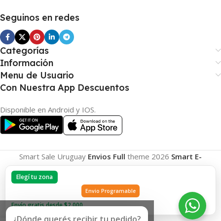
Seguinos en redes
Categorías
Información
Menu de Usuario
Con Nuestra App Descuentos
Disponible en Android y IOS.
Smart Sale Uruguay
Envios Full
theme
2026
Smart E-
Commerce
.
Elegí tu zona
Envio Programable
Envío gratis desde $2.000
¿Dónde querés recibir tu pedido?