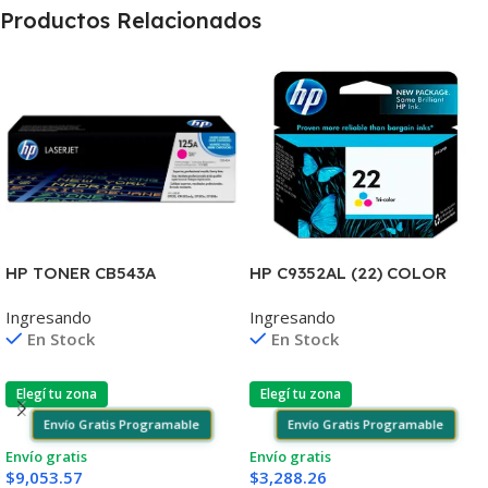
Productos Relacionados
HP C9352AL (22) COLOR
HP TONER CB543A
J3680/3920/3940/4140/435
MAGENTA 125A 1400
Ingresando
Ingresando
5 6ML (D)
COPIAS
En Stock
En Stock
1215/1515/1510/1312
Elegí tu zona
Elegí tu zona
Envío Gratis Programable
Envío Gratis Programable
Envío gratis
Envío gratis
$
3,288.26
$
9,053.57