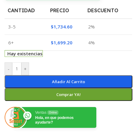
CANTIDAD
PRECIO
DESCUENTO
3-5
$
1,734.60
2%
6+
$
1,699.20
4%
Hay existencias
-
+
Añadir Al Carrito
Comprar YA!
Ventas
Online
Hola, en que podemos
ayudarte?