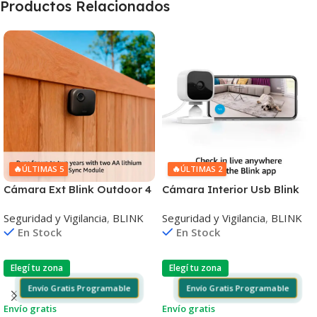
Productos Relacionados
🔥
🔥
ÚLTIMAS 5
ÚLTIMAS 2
Cámara Ext Blink Outdoor 4
Cámara Interior Usb Blink
Camera 1080p Pack x2 Sync
Mini X2 Visión Nocturna
Seguridad y Vigilancia
,
BLINK
Seguridad y Vigilancia
,
BLINK
Module Core
En Stock
En Stock
Elegí tu zona
Elegí tu zona
Envío Gratis Programable
Envío Gratis Programable
Envío gratis
Envío gratis