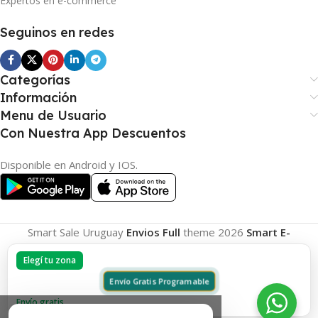
Expertos en e-commerce
Seguinos en redes
Categorías
Información
Menu de Usuario
Con Nuestra App Descuentos
Disponible en Android y IOS.
Smart Sale Uruguay
Envios Full
theme
2026
Smart E-
Commerce
.
Elegí tu zona
Envío Gratis Programable
Envío gratis