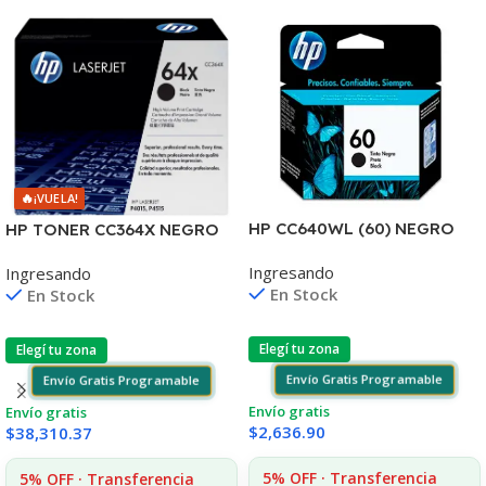
🔥
¡VUELA!
HP CC640WL (60) NEGRO
HP TONER CC364X NEGRO
D2530/60
P4010/4015/4515 24.000
Ingresando
Ingresando
F4580/F4280/F4480/D110
COPIAS
En Stock
En Stock
Elegí tu zona
Elegí tu zona
Envío Gratis Programable
Envío Gratis Programable
Envío gratis
Envío gratis
$
2,636.90
$
38,310.37
5% OFF · Transferencia
5% OFF · Transferencia