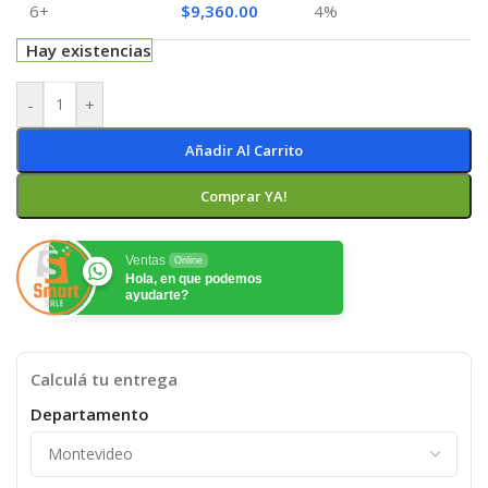
6+
$
9,360.00
4%
Hay existencias
-
+
Añadir Al Carrito
Comprar YA!
Ventas
Online
Hola, en que podemos
ayudarte?
Calculá tu entrega
Departamento