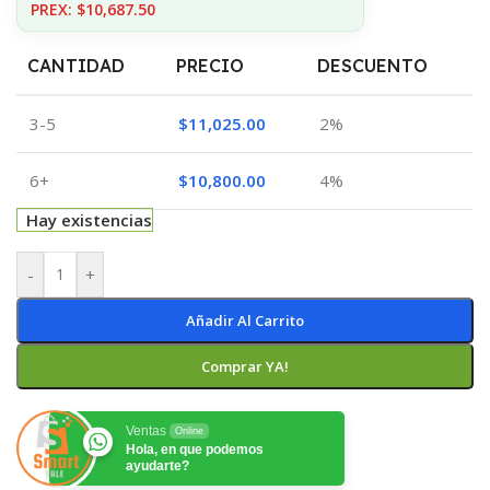
PREX: $10,687.50
CANTIDAD
PRECIO
DESCUENTO
3-5
$
11,025.00
2%
6+
$
10,800.00
4%
Hay existencias
-
+
Añadir Al Carrito
Comprar YA!
Ventas
Online
Hola, en que podemos
ayudarte?