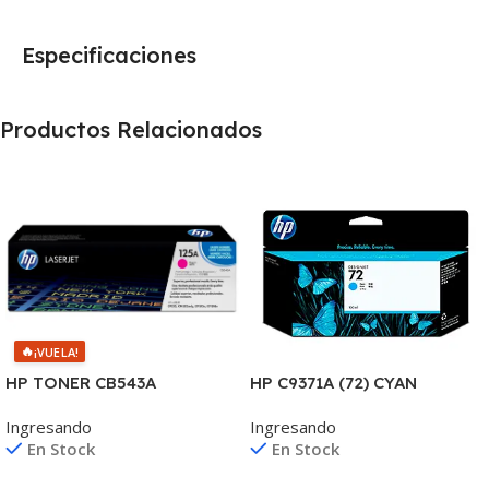
Especificaciones
Productos Relacionados
🔥
¡VUELA!
HP C9371A (72) CYAN
HP TONER CB543A
T610/1100/1300/2300/770/
MAGENTA 125A 1400
Ingresando
Ingresando
795/790 130ML UK
COPIAS
En Stock
En Stock
1215/1515/1510/1312