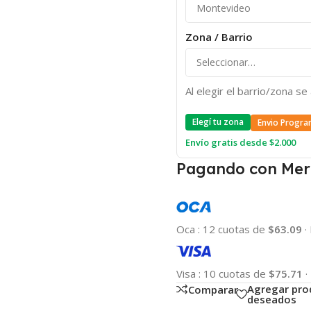
Zona / Barrio
Al elegir el barrio/zona s
Elegí tu zona
Envio Progra
Envío gratis desde $2.000
Pagando con Mer
Oca
:
12 cuotas de
$63.09
·
Visa
:
10 cuotas de
$75.71
·
Agregar pro
Comparar
deseados