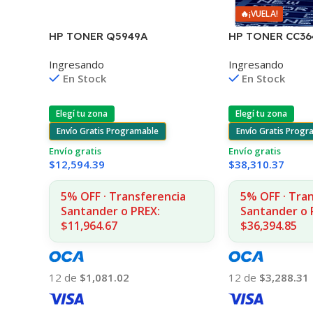
🔥
¡VUELA!
HP TONER Q5949A
HP TONER CC3
1160/1320/3390/3392 2.500
P4010/4015/451
Ingresando
Ingresando
COPIAS
COPIAS
En Stock
En Stock
Elegí tu zona
Elegí tu zona
Envío Gratis Programable
Envío Gratis Progr
Envío gratis
Envío gratis
$
12,594.39
$
38,310.37
5% OFF · Transferencia
5% OFF · Tra
Santander o PREX:
Santander o 
$11,964.67
$36,394.85
12 de
$1,081.02
12 de
$3,288.31