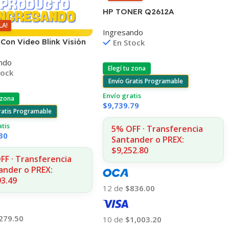
HP TONER Q2612A
1010/1012/1015/20/22
LA!
Ingresando
3015/30/50 MFC1005/1319
Con Video Blink Visión
En Stock
na Wifi 1080p
ndo
Elegí tu zona
tock
Envío Gratis Programable
Envío gratis
 zona
$
9,739.79
ratis Programable
atis
5% OFF · Transferencia
30
Santander o PREX:
$9,252.80
FF · Transferencia
ander o PREX:
93.49
12 de
$836.00
279.50
10 de
$1,003.20