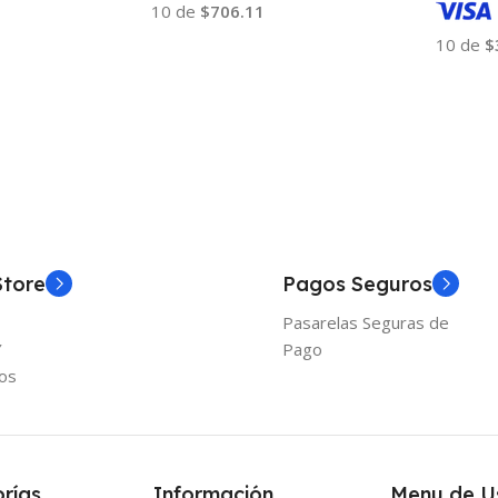
10 de
$706.11
10 de
$
Añadir Al Carrito
Añadir
Store
Pagos Seguros
Pasarelas Seguras de
Y
Pago
os
rías
Información
Menu de U