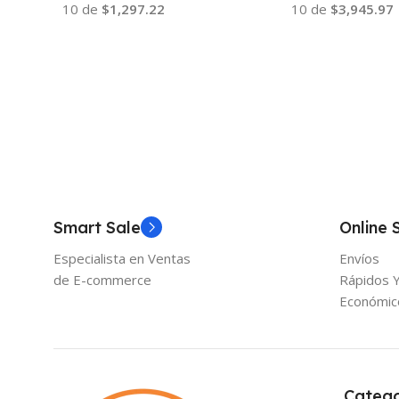
10 de
$1,297.22
10 de
$3,945.97
Añadir Al Carrito
Añadir Al Carrito
Smart Sale
Online 
Especialista en Ventas
Envíos
de E-commerce
Rápidos 
Económic
Catego