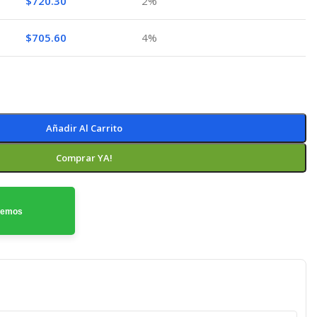
$
720.30
2%
$
705.60
4%
Añadir Al Carrito
Comprar YA!
odemos