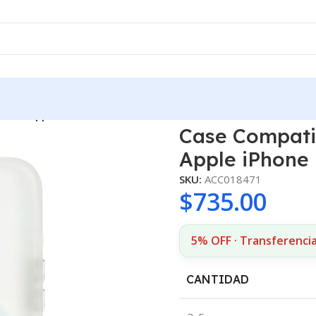
tica Apple iPhone 16 Pro Max Blanco
Case Compati
Apple iPhone
SKU:
ACC018471
$
735.00
5% OFF · Transferenci
CANTIDAD