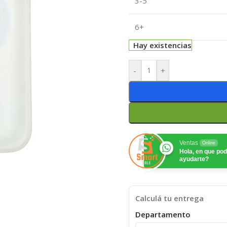
3-5
6+
Hay existencias
-
+
Ventas
Online
Hola, en que p
ayudarte?
Calculá tu entrega
Departamento