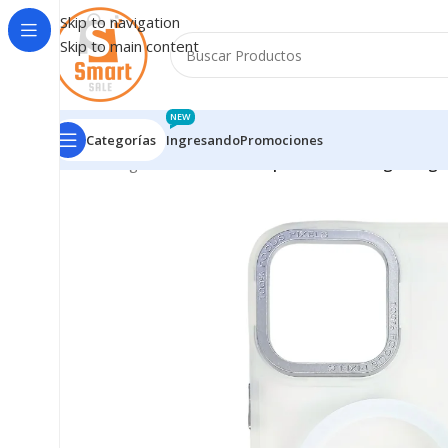
Skip to navigation
Skip to main content
NEW
Categorías
Ingresando
Promociones
Inicio
/
Ingresando
/
Case Compatible con Carga Magné