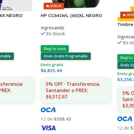
🔥
¡VUELA!
🔥
¡VUE
HP CC641WL (60)XL NEGRO
64X NEGRO
D2530/60
5 24.000
Timbre 
Ingresando
F4580/F4280/F4480/D110
Noctur
En Stock
Ingresa
En S
Elegí tu zona
Envío Gratis Programable
amable
Elegí tu
Envío gratis
Envío G
$
6,855.44
Envío gr
$
3,256.
5% OFF · Transferencia
nsferencia
Santander o PREX:
PREX:
5% O
$6,512.67
Sant
$3,0
12 de
$588.43
12 de
$