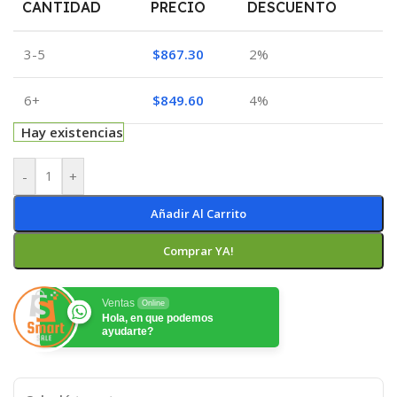
CANTIDAD
PRECIO
DESCUENTO
3-5
$
867.30
2%
6+
$
849.60
4%
Hay existencias
-
+
Añadir Al Carrito
Comprar YA!
Ventas
Online
Hola, en que podemos
ayudarte?