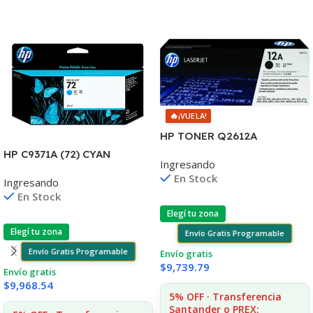
🔥
¡VUELA!
HP TONER Q2612A
1010/1012/1015/20/22
HP C9371A (72) CYAN
Ingresando
3015/30/50 MFC1005/1319
T610/1100/1300/2300/770/
En Stock
Ingresando
795/790 130ML UK
En Stock
Elegí tu zona
Elegí tu zona
Envío Gratis Programable
Envío Gratis Programable
Envío gratis
$
9,739.79
Envío gratis
$
9,968.54
5% OFF · Transferencia
Santander o PREX: