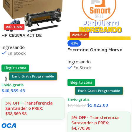
🔥
ÚLTIMA!
🔥
HP CB389A KIT DE
¡VUELA!
MANTENIMIENTO
-33%
Ingresando
P4014/4015/4515 225.000
Escritorio Gaming Marvo
En Stock
CPS
De-11 Rgb Con Control
Ingresando
Remoto
En Stock
Elegí tu zona
Envío Gratis Programable
Elegí tu zona
Envío gratis
$
40,389.45
Envío Gratis Programable
Envío gratis
5% OFF · Transferencia
$
5,022.00
$
7,465.67
Santander o PREX:
$38,369.98
5% OFF · Transferencia
Santander o PREX:
$4,770.90