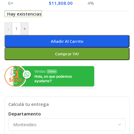
6+
$
11,808.00
4%
Hay existencias
-
+
Añadir Al Carrito
Comprar YA!
Ventas
Online
Hola, en que podemos
ayudarte?
Calculá tu entrega
Departamento