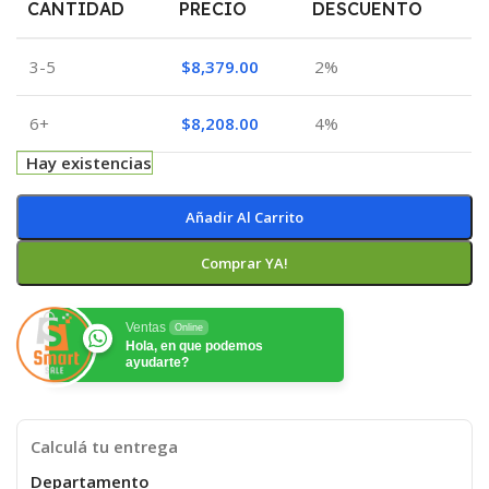
CANTIDAD
PRECIO
DESCUENTO
3-5
$
8,379.00
2%
6+
$
8,208.00
4%
Hay existencias
Añadir Al Carrito
Comprar YA!
Ventas
Online
Hola, en que podemos
ayudarte?
Calculá tu entrega
Departamento