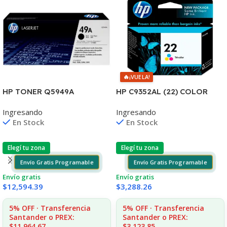
🔥
¡VUELA!
HP C9352AL (22) COLOR
HP TONER Q5949A
J3680/3920/3940/4140/435
1160/1320/3390/3392 2.500
Ingresando
Ingresando
5 6ML (D)
COPIAS
En Stock
En Stock
Elegí tu zona
Elegí tu zona
Envío Gratis Programable
Envío Gratis Programable
Envío gratis
Envío gratis
$
3,288.26
$
12,594.39
5% OFF · Transferencia
5% OFF · Transferencia
Santander o PREX:
Santander o PREX:
$3,123.85
$11,964.67