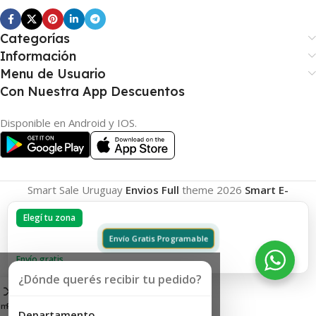
Categorías
Información
Menu de Usuario
Con Nuestra App Descuentos
Disponible en Android y IOS.
Smart Sale Uruguay
Envios Full
theme
2026
Smart E-
Commerce
.
Elegí tu zona
Envío Gratis Programable
Envío gratis
¿Dónde querés recibir tu pedido?
omparar
Favoritos
Carrito
Departamento