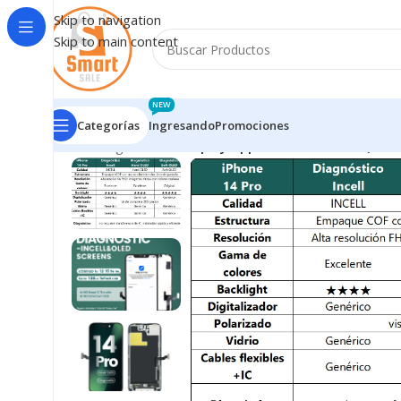
Skip to navigation
Skip to main content
NEW
Categorías
Ingresando
Promociones
Inicio
/
Ingresando
/
Display Apple iPhone 14 Pro (Ha