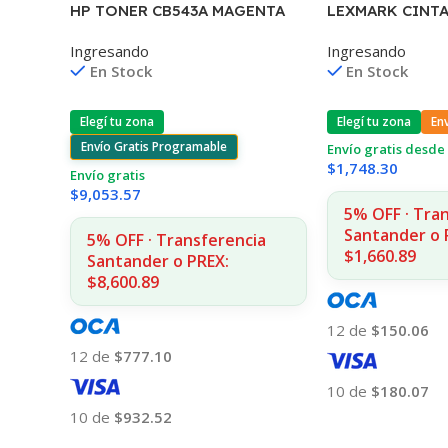
LEXMARK CINTA
HP TONER CB543A MAGENTA
2380/2390/248
125A 1400 COPIAS
Ingresando
Ingresando
CPS 11A3540
1215/1515/1510/1312
En Stock
En Stock
Elegí tu zona
En
Elegí tu zona
Envío Gratis Programable
Envío gratis desde 
$
1,748.30
Envío gratis
$
9,053.57
5% OFF · Tra
Santander o 
5% OFF · Transferencia
$1,660.89
Santander o PREX:
$8,600.89
12 de
$150.06
12 de
$777.10
10 de
$180.07
10 de
$932.52
Añadir Al Carrito