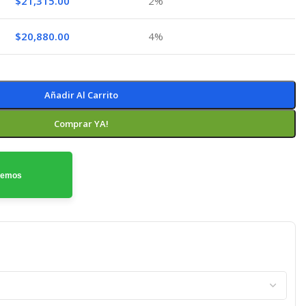
$
21,315.00
2%
$
20,880.00
4%
Añadir Al Carrito
Comprar YA!
odemos