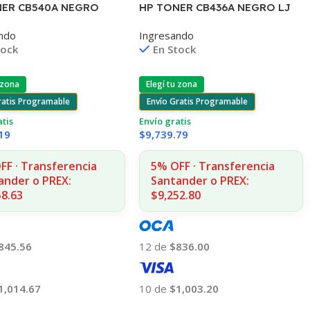
NER CB540A NEGRO
HP TONER CB436A NEGRO LJ
200 COPIAS
P1505/1505S/1120/1522 2.000
ndo
Ingresando
515/1510/1312
COPIAS
tock
En Stock
 zona
Elegí tu zona
ratis Programable
Envío Gratis Programable
atis
Envío gratis
19
$
9,739.79
FF · Transferencia
5% OFF · Transferencia
ander o PREX:
Santander o PREX:
58.63
$9,252.80
845.56
12 de
$836.00
1,014.67
10 de
$1,003.20