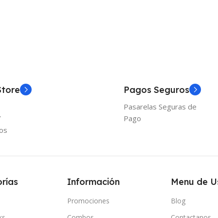
Añadir Al Carrito
Añadir
Store
Pagos Seguros
Pasarelas Seguras de
Y
Pago
os
rías
Información
Menu de U
Promociones
Blog
ks
Combos
Contactanos