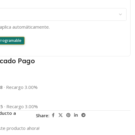
e aplica automáticamente.
 Programable
cado Pago
88
·
Recargo 3.00%
25
·
Recargo 3.00%
ducto a
Share:
te producto ahora!