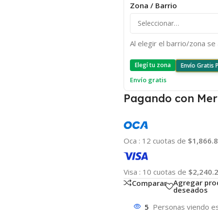
Zona / Barrio
Al elegir el barrio/zona s
Elegí tu zona
Envío Gratis
Envío gratis
Pagando con Mer
Oca
:
12 cuotas de
$1,866.
Visa
:
10 cuotas de
$2,240.
Agregar pro
Comparar
deseados
5
Personas viendo es