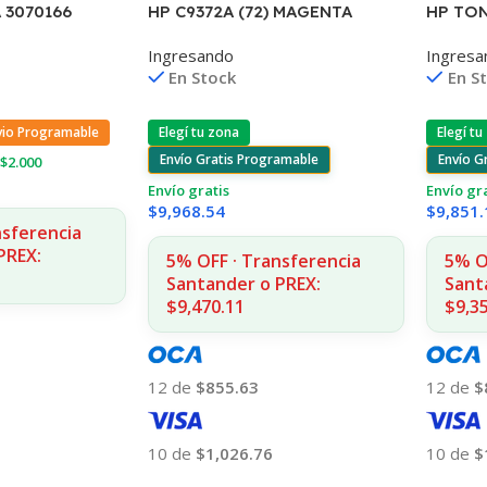
 3070166
HP C9372A (72) MAGENTA
HP TO
0/2580 4.000
T610/1100/1300/2300/795/790
125A 2
Ingresando
Ingresa
130ML UK
1215/1
En Stock
En S
vio Programable
Elegí tu zona
Elegí tu
Envío Gratis Programable
Envío G
$2.000
Envío gratis
Envío gr
$
9,968.54
$
9,851.
nsferencia
PREX:
5% OFF · Transferencia
5% O
Santander o PREX:
Sant
$9,470.11
$9,3
12 de
$855.63
12 de
$
10 de
$1,026.76
10 de
$