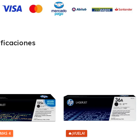
ficaciones
IMAS 4
🔥
¡VUELA!