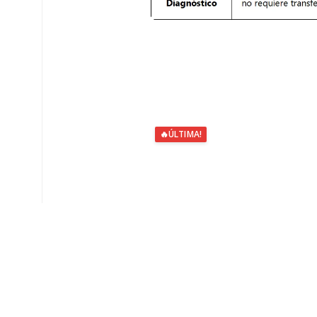
🔥
ÚLTIMA!