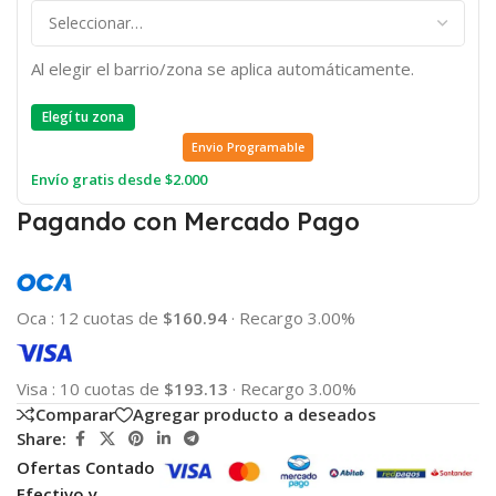
Al elegir el barrio/zona se aplica automáticamente.
Elegí tu zona
Envio Programable
Envío gratis desde $2.000
Pagando con Mercado Pago
Oca
:
12 cuotas de
$160.94
·
Recargo 3.00%
Visa
:
10 cuotas de
$193.13
·
Recargo 3.00%
Comparar
Agregar producto a deseados
Share:
Ofertas Contado
Efectivo y