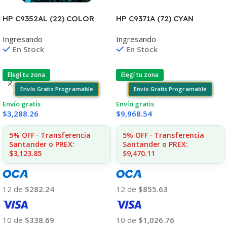
HP C9352AL (22) COLOR
HP C9371A (72) CYAN
J3680/3920/3940/4140/435
T610/1100/1300/2300/770/
Ingresando
Ingresando
5 6ML (D)
795/790 130ML UK
En Stock
En Stock
Elegí tu zona
Elegí tu zona
Envío Gratis Programable
Envío Gratis Programable
Envío gratis
Envío gratis
$
3,288.26
$
9,968.54
5% OFF · Transferencia
5% OFF · Transferencia
Santander o PREX:
Santander o PREX:
$3,123.85
$9,470.11
12 de
$282.24
12 de
$855.63
10 de
$338.69
10 de
$1,026.76