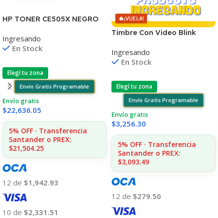
🔥
HP TONER CE505X NEGRO
¡VUELA!
LJ 2055 6.500 COPIAS CP
Timbre Con Video Blink
Ingresando
Visión Nocturna Wifi 1080p
En Stock
Ingresando
En Stock
Elegí tu zona
Elegí tu zona
Envío Gratis Programable
Envío Gratis Programable
Envío gratis
$
22,636.05
Envío gratis
$
3,256.30
5% OFF · Transferencia
Santander o PREX:
5% OFF · Transferencia
$21,504.25
Santander o PREX:
$3,093.49
12 de
$1,942.93
12 de
$279.50
10 de
$2,331.51