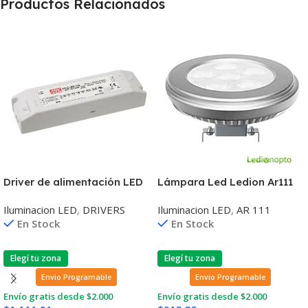
Productos Relacionados
Driver de alimentación LED
Lámpara Led Ledion Ar111
IP64 CC AC/DC 16.8-24V
10w 2800k Aro Plateado 25°
Iluminacion LED
,
DRIVERS
Iluminacion LED
,
AR 111
1.25A
En Stock
En Stock
Elegí tu zona
Elegí tu zona
Envio Programable
Envio Programable
Envío gratis desde $2.000
Envío gratis desde $2.000