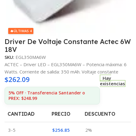
🔥
ÚLTIMAS 4
Driver De Voltaje Constante Actec 6W
18V
SKU:
EGL350MA6W
ACTEC – Driver LED – EGL350MA6W – Potencia máxima: 6
Watts. Corriente de salida: 350 mAh. Voltaje constante
$
262.09
Hay
existencias
5% OFF · Transferencia Santander o
PREX: $248.99
CANTIDAD
PRECIO
DESCUENTO
3-5
$
256.85
2%