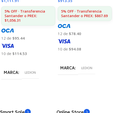
$
1,111.91
$
913.35
5% OFF · Transferencia
5% OFF · Transferencia
Santander o PREX:
Santander o PREX: $867.69
$1,056.31
12 de
$78.40
12 de
$95.44
10 de
$94.08
10 de
$114.53
Añadir Al Carrito
Añadir Al Carrito
MARCA
LEDION
MARCA
LEDION
Smart Sale
Online Store