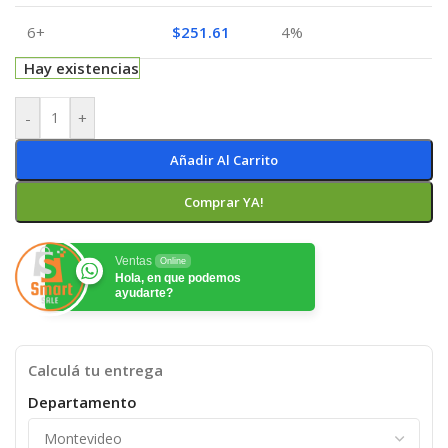
6+
$
251.61
4%
Hay existencias
-
+
Añadir Al Carrito
Comprar YA!
Ventas
Online
Hola, en que podemos
ayudarte?
Calculá tu entrega
Departamento