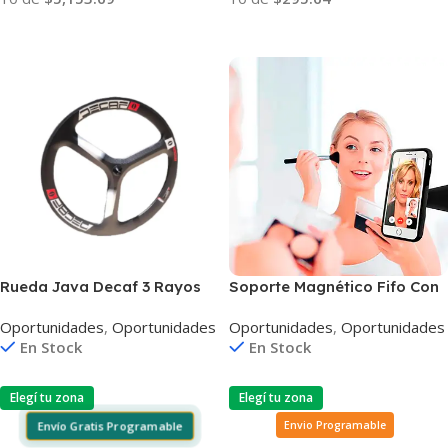
Añadir Al Carrito
Añadir Al Carrito
Rueda Java Decaf 3 Rayos
Soporte Magnético Fifo Con
Carbono 3K
Estuche Para iPhone 7 Plus
Oportunidades
,
Oportunidades
Oportunidades
,
Oportunidades
En Stock
En Stock
Elegí tu zona
Elegí tu zona
Envío Gratis Programable
Envio Programable