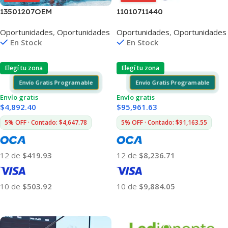
13501207OEM
11010711440
Oportunidades
,
Oportunidades
Oportunidades
,
Oportunidades
En Stock
En Stock
Elegí tu zona
Elegí tu zona
Envío Gratis Programable
Envío Gratis Programable
Envío gratis
Envío gratis
$
4,892.40
$
95,961.63
5% OFF · Contado: $4,647.78
5% OFF · Contado: $91,163.55
12 de
$419.93
12 de
$8,236.71
10 de
$503.92
10 de
$9,884.05
Añadir Al Carrito
Añadir Al Carrito