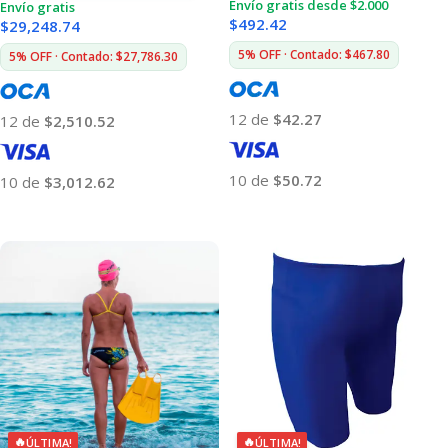
Envío gratis desde $2.000
Envío gratis
$
492.42
$
29,248.74
5% OFF · Contado: $467.80
5% OFF · Contado: $27,786.30
12 de
$42.27
12 de
$2,510.52
10 de
$50.72
10 de
$3,012.62
Añadir Al Carrito
Añadir Al Carrito
🔥
🔥
ÚLTIMA!
ÚLTIMA!