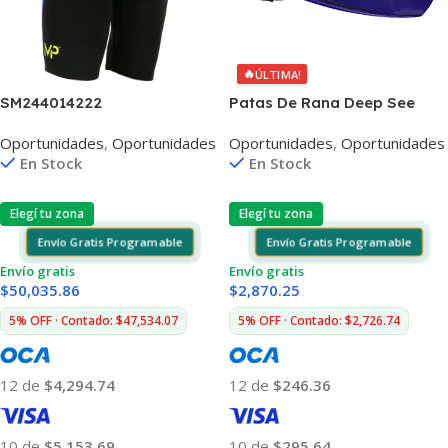
🔥
ÚLTIMA!
SM244014222
Patas De Rana Deep See
Talón Abierto LG
Oportunidades
,
Oportunidades
Oportunidades
,
Oportunidades
En Stock
En Stock
Elegí tu zona
Elegí tu zona
Envío Gratis Programable
Envío Gratis Programable
Envío gratis
Envío gratis
$
50,035.86
$
2,870.25
5% OFF · Contado: $47,534.07
5% OFF · Contado: $2,726.74
12 de
$4,294.74
12 de
$246.36
10 de
$5,153.69
10 de
$295.64