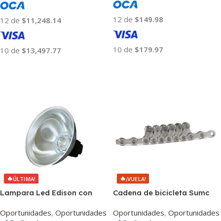
12 de
$149.98
12 de
$11,248.14
10 de
$179.97
10 de
$13,497.77
Añadir Al Carrito
Añadir Al Carrito
🔥
🔥
ÚLTIMA!
¡VUELA!
Lampara Led Edison con
Cadena de bicicleta Sumc
Reflector Blanco Neutro
SX12 12V 126 Eslabones
Oportunidades
,
Oportunidades
Oportunidades
,
Oportunidades