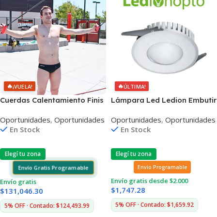
🔥
🔥
¡VUELA!
ÚLTIMA!
Cuerdas Calentamiento Finis
Lámpara Led Ledion Embutir
Nivel Medio
15w 6000k Aro Plateado
Oportunidades
,
Oportunidades
Oportunidades
,
Oportunidades
140°
En Stock
En Stock
Elegí tu zona
Elegí tu zona
Envío Gratis Programable
Envio Programable
Envío gratis desde $2.000
Envío gratis
$
1,747.28
$
131,046.30
5% OFF · Contado: $1,659.92
5% OFF · Contado: $124,493.99