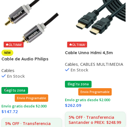
🔥
🔥
ÚLTIMA!
ÚLTIMA!
Cable Unno Hdmi 4,5m
NEW
Soporta 1080p Compatible
Cable de Audio Philips
Cables
,
CABLES MULTIMEDIA
Con 3d
Swa4102/59 RCA a RCA
En Stock
Cables
1.2mt
En Stock
Elegí tu zona
Elegí tu zona
Envio Programable
Envio Programable
Envío gratis desde $2.000
$
262.09
Envío gratis desde $2.000
$
147.72
5% OFF · Transferencia
Santander o PREX: $248.99
5% OFF · Transferencia