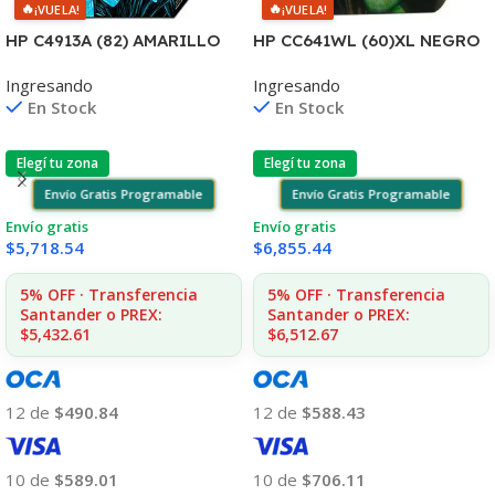
🔥
🔥
¡VUELA!
¡VUELA!
HP C4913A (82) AMARILLO
HP CC641WL (60)XL NEGRO
DESIGNJET
D2530/60
Ingresando
Ingresando
10PS/500/510/800/810
F4580/F4280/F4480/D110
En Stock
En Stock
UK(D)
Elegí tu zona
Elegí tu zona
Envío Gratis Programable
Envío Gratis Programable
Envío gratis
Envío gratis
$
5,718.54
$
6,855.44
5% OFF · Transferencia
5% OFF · Transferencia
Santander o PREX:
Santander o PREX:
$5,432.61
$6,512.67
12 de
$490.84
12 de
$588.43
10 de
$589.01
10 de
$706.11