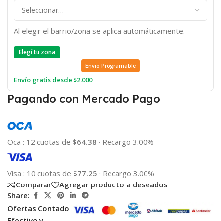
Al elegir el barrio/zona se aplica automáticamente.
Elegí tu zona
Envio Programable
Envío gratis desde $2.000
Pagando con Mercado Pago
Oca
:
12 cuotas de
$64.38
·
Recargo 3.00%
Visa
:
10 cuotas de
$77.25
·
Recargo 3.00%
Comparar
Agregar producto a deseados
Share:
Ofertas Contado
Efectivo y