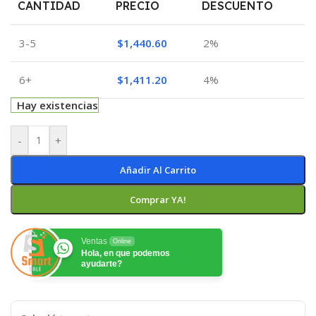
CANTIDAD
PRECIO
DESCUENTO
3-5
$
1,440.60
2%
6+
$
1,411.20
4%
Hay existencias
-
+
Añadir Al Carrito
Comprar YA!
Ventas
Online
Hola, en que podemos
ayudarte?