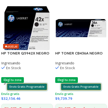
🔥
¡VUELA!
HP TONER Q5942X NEGRO
HP TONER CB436A NEGRO
LJ 4240/4250/4350 20.000
LJ P1505/1505S/1120/1522
Ingresando
Ingresando
COPIAS (D)
2.000 COPIAS
En Stock
En Stock
Elegí tu zona
Elegí tu zona
Envío Gratis Programable
Envío Gratis Programable
Envío gratis
Envío gratis
$
32,156.46
$
9,739.79