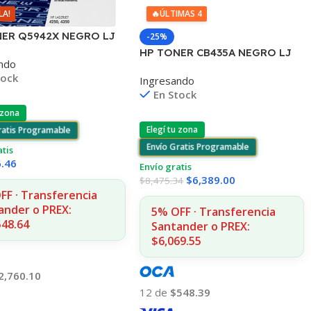
LA!
🔥
ÚLTIMAS 4
ER Q5942X NEGRO LJ
-25%
250/4350 20.000
HP TONER CB435A NEGRO LJ
ndo
 (D)
P1005/P1006 1.500 COPIAS
tock
Ingresando
En Stock
 zona
Elegí tu zona
ratis Programable
Envío Gratis Programable
atis
6.46
Envío gratis
$
6,389.00
$
8,475.34
FF · Transferencia
ander o PREX:
5% OFF · Transferencia
548.64
Santander o PREX:
$6,069.55
2,760.10
12 de
$548.39