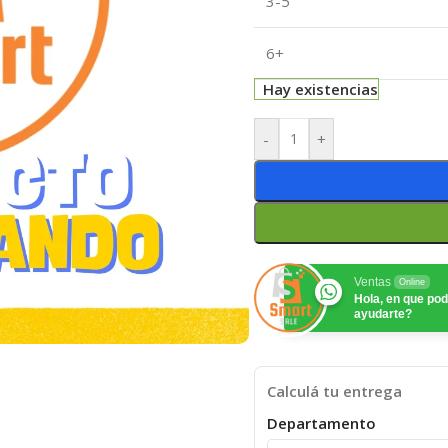
3-5
6+
Hay existencias
-
+
Ventas
Online
Hola, en que p
ayudarte?
Calculá tu entrega
Departamento