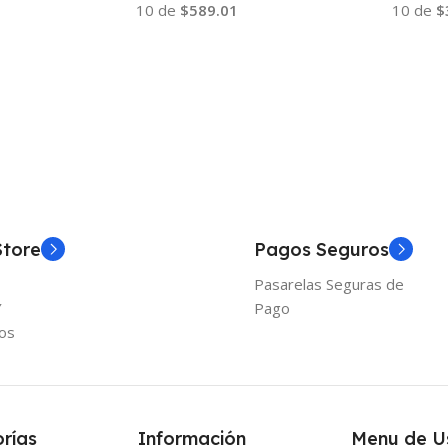
10 de
$589.01
10 de
$
Añadir Al Carrito
Añadir
Store
Pagos Seguros
Pasarelas Seguras de
Y
Pago
os
rías
Información
Menu de U