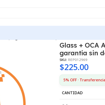
Gen. (sin garantía sin devolución)
Glass + OCA A
garantía sin 
SKU:
REP012969
$
225.00
5% OFF · Transferenci
CANTIDAD