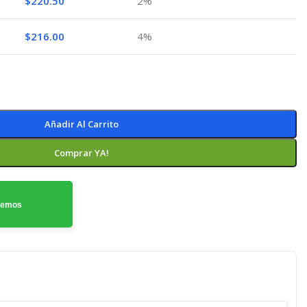
$
220.50
2%
$
216.00
4%
Añadir Al Carrito
Comprar YA!
odemos