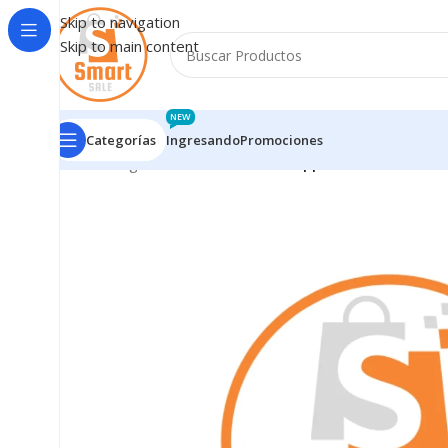
Skip to navigation
Skip to main content
NEW
Categorías
Ingresando
Promociones
Inicio
/
Ingresando
/
Glass + OCA Apple iPad Pro 12.9 5