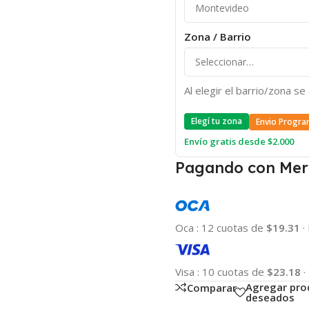
Zona / Barrio
Al elegir el barrio/zona s
Elegí tu zona
Envio Progra
Envío gratis desde $2.000
Pagando con Mer
Oca
:
12 cuotas de
$19.31
·
Visa
:
10 cuotas de
$23.18
·
Agregar pro
Comparar
deseados