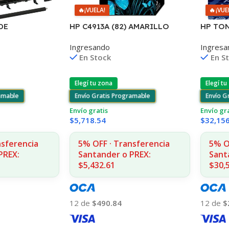
🔥
¡VUELA!
🔥
¡VUE
HP C4913A (82) AMARILLO
DE
HP TON
DESIGNJET
TO
4240/4
Ingresando
Ingresa
10PS/500/510/800/810 UK(D)
5 225.000 CPS
COPIAS
En Stock
En S
Elegí tu zona
Elegí tu
Envío Gratis Programable
ramable
Envío G
Envío gratis
Envío gr
$
5,718.54
$
32,15
5% OFF · Transferencia
nsferencia
5% O
Santander o PREX:
PREX:
Sant
$5,432.61
$30,
12 de
$490.84
12 de
$