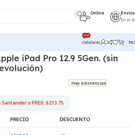
Online
Envios
En el di
HOT
$
0.
Celulares
pple iPad Pro 12.9 5Gen. (sin
devolución)
Hay existencias
a Santander o PREX: $213.75
PRECIO
DESCUENTO