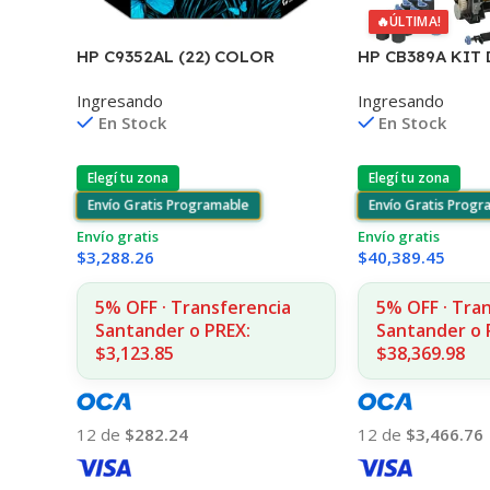
🔥
ÚLTIMA!
HP C9352AL (22) COLOR
HP CB389A KIT 
J3680/3920/3940/4140/4355
MANTENIMIEN
Ingresando
Ingresando
6ML (D)
P4014/4015/451
En Stock
En Stock
Elegí tu zona
Elegí tu zona
Envío Gratis Programable
Envío Gratis Prog
Envío gratis
Envío gratis
$
3,288.26
$
40,389.45
5% OFF · Transferencia
5% OFF · Tra
Santander o PREX:
Santander o 
$3,123.85
$38,369.98
12 de
$282.24
12 de
$3,466.76