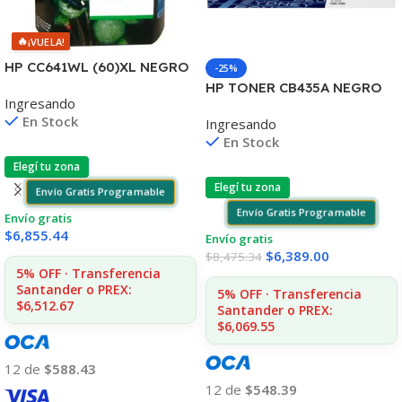
🔥
¡VUELA!
HP CC641WL (60)XL NEGRO
-25%
D2530/60
HP TONER CB435A NEGRO
Ingresando
F4580/F4280/F4480/D110
LJ P1005/P1006 1.500
En Stock
Ingresando
COPIAS
En Stock
Elegí tu zona
Elegí tu zona
Envío Gratis Programable
Envío Gratis Programable
Envío gratis
$
6,855.44
Envío gratis
$
6,389.00
$
8,475.34
5% OFF · Transferencia
Santander o PREX:
5% OFF · Transferencia
$6,512.67
Santander o PREX:
$6,069.55
12 de
$588.43
12 de
$548.39