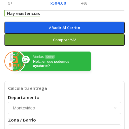
6+
$
504.00
4%
Hay existencias
Añadir Al Carrito
Comprar YA!
Ventas
Online
Hola, en que podemos
ayudarte?
Calculá tu entrega
Departamento
Zona / Barrio