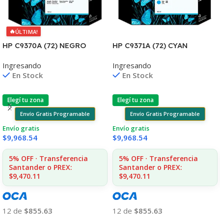
🔥
ÚLTIMA!
HP C9370A (72) NEGRO
HP C9371A (72) CYAN
FOTO
T610/1100/1300/2300/770/
Ingresando
Ingresando
T610/T1100/1300/2300/795
795/790 130ML UK
En Stock
En Stock
130ML UK
Elegí tu zona
Elegí tu zona
Envío Gratis Programable
Envío Gratis Programable
Envío gratis
Envío gratis
$
9,968.54
$
9,968.54
5% OFF · Transferencia
5% OFF · Transferencia
Santander o PREX:
Santander o PREX:
$9,470.11
$9,470.11
12 de
$855.63
12 de
$855.63