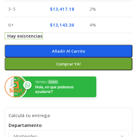
3-5
$
13,417.18
2%
6+
$
13,143.36
4%
Hay existencias
Añadir Al Carrito
Comprar YA!
Ventas
Online
Hola, en que podemos
ayudarte?
Calculá tu entrega
Departamento