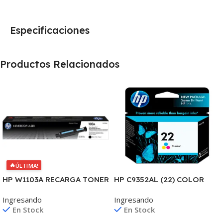
Especificaciones
Productos Relacionados
🔥
ÚLTIMA!
HP C9352AL (22) COLOR
HP W1103A RECARGA TONER
J3680/3920/3940/4140/435
103A NEVERSTOP
Ingresando
Ingresando
5 6ML (D)
1000/1001/1020/1200 (B)
En Stock
En Stock