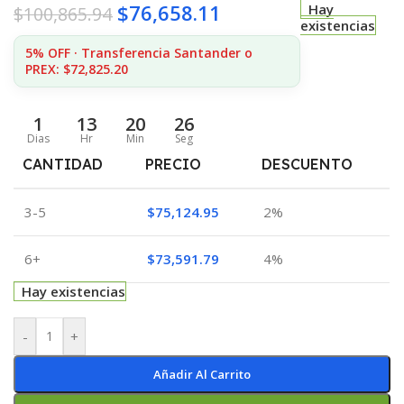
$
76,658.11
Hay
$
100,865.94
existencias
5% OFF · Transferencia Santander o
PREX: $72,825.20
1
13
20
26
Dias
Hr
Min
Seg
CANTIDAD
PRECIO
DESCUENTO
3-5
$
75,124.95
2%
6+
$
73,591.79
4%
Hay existencias
-
+
Añadir Al Carrito