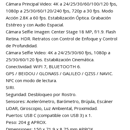
Cámara Principal Video: 4K a 24/25/30/60/100/120 fps,
1080p a 25/30/60/120/240 fps, 720p a 30 fps. Modo
Acción 2.8K a 60 fps. Estabilización Óptica. Grabación
Estéreo y con Audio Espacial.
Cámara Selfie Imagen: Center Stage 18 MP, f/1.9. Flash
Retina. HDR. Retratos con Control de Enfoque y Control
de Profundidad.
Cámara Selfie Video: 4K a 24/25/30/60 fps, 1080p a
25/30/60/120 fps. Estabilización Cinemática.
Conectividad: WIFI 7, BLUETOOTH 6.
GPS / BEIDOU / GLONASS / GALILEO / QZSS / NAVIC.
NFC con modo de lectura.
SIRI.
Seguridad: Desbloqueo por Rostro.
Sensores: Acelerómetro, Barómetro, Brújula, Escáner
LiDAR, Giroscopio, Luz Ambiental, Proximidad.
Puertos: USB C (compatible con USB 3) x 1.
Peso: 204 g APROX.
Dimensiones: 150 x 71,9 x 8,75 mm APROX.