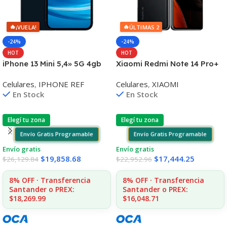
🔥
🔥
¡VUELA!
ÚLTIMAS 2
-24%
-24%
HOT
HOT
iPhone 13 Mini 5,4» 5G 4gb
Xiaomi Redmi Note 14 Pro+
128gb Dual Cam 12mp
6,67» 5G 8gb 256gb Triple
Celulares
,
IPHONE REF
Celulares
,
XIAOMI
Cam 200mp
En Stock
En Stock
Elegí tu zona
Elegí tu zona
Envío Gratis Programable
Envío Gratis Programable
Envío gratis
Envío gratis
$
19,858.68
$
17,444.25
$
26,129.84
$
22,952.96
8% OFF · Transferencia
8% OFF · Transferencia
Santander o PREX:
Santander o PREX:
$18,269.99
$16,048.71