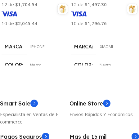
12 de
$1,704.54
12 de
$1,497.30
10 de
$2,045.44
10 de
$1,796.76
Añadir Al Carrito
Añadir Al Carrito
MARCA
MARCA
IPHONE
XIAOMI
COLOR
COLOR
Negro
Negro
MEMORIA
MEMORIA
4gb
8gb
ALMACENAMIENTO
ALMACENAMIENTO
Smart Sale
Online Store
Especialista en Ventas de E-
Envíos Rápidos Y Económicos
128gb
256gb
commerce
Pagos Seguros
Mas de 15 mil