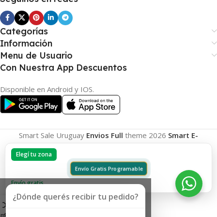
Categorías
Información
Menu de Usuario
Con Nuestra App Descuentos
Disponible en Android y IOS.
Smart Sale Uruguay
Envios Full
theme
2026
Smart E-
Commerce
.
Elegí tu zona
Envío Gratis Programable
Envío gratis
¿Dónde querés recibir tu pedido?
omparar
Favoritos
Carrito