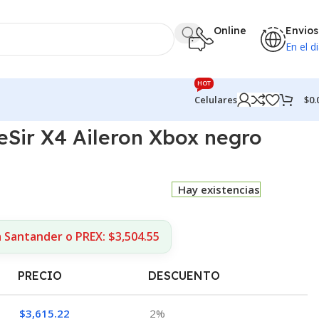
Online
Envios
En el di
HOT
$
0.
Celulares
Sir X4 Aileron Xbox negro
Hay existencias
 Santander o PREX: $3,504.55
PRECIO
DESCUENTO
$
3,615.22
2%