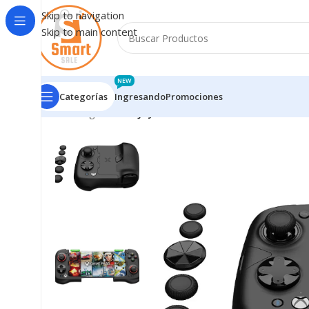
Skip to navigation
Skip to main content
NEW
Categorías
Ingresando
Promociones
Inicio
/
Ingresando
/
Joystick GameSir X4 Aileron Xbox