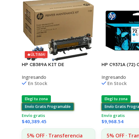
🔥
ÚLTIMA!
HP C9371A (72) 
HP CB389A KIT DE
T610/1100/130
MANTENIMIENTO
Ingresando
Ingresando
/790 130ML UK
P4014/4015/4515 225.000 CPS
En Stock
En Stock
Elegí tu zona
Elegí tu zona
Envío Gratis Prog
Envío Gratis Programable
Envío gratis
Envío gratis
$
9,968.54
$
40,389.45
5% OFF · Tra
5% OFF · Transferencia