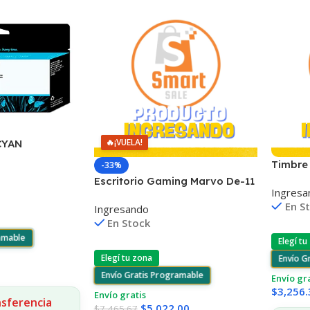
🔥
¡VUELA!
CYAN
0/2300/770/795
Timbre 
-33%
Noctur
Escritorio Gaming Marvo De-11
Ingresa
Rgb Con Control Remoto
En S
Ingresando
En Stock
ramable
Elegí tu
Elegí tu zona
Envío G
Envío Gratis Programable
Envío gr
$
3,256.
Envío gratis
nsferencia
$
5,022.00
$
7,465.67