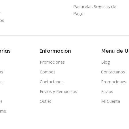
Pasarelas Seguras de
Y
Pago
os
rías
Información
Menu de U
Promociones
Blog
ks
Combos
Contactanos
as
Contactanos
Promociones
Envíos y Rembolsos
Envios
es
Outlet
Mi Cuenta
ome