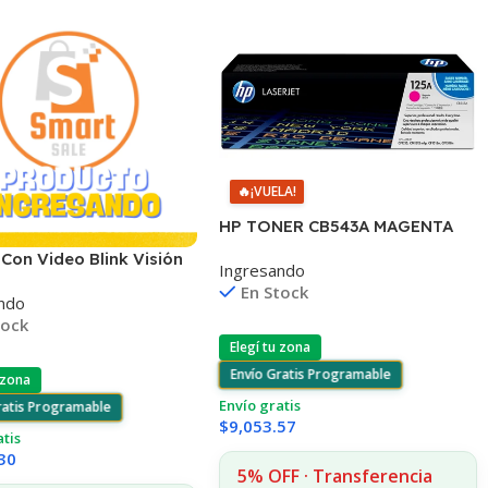
🔥
¡VUELA!
HP TONER CB543A MAGENTA
125A 1400 COPIAS
Con Video Blink Visión
Ingresando
1215/1515/1510/1312
na Wifi 1080p
En Stock
ndo
tock
Elegí tu zona
Envío Gratis Programable
 zona
Envío gratis
ratis Programable
$
9,053.57
atis
30
5% OFF · Transferencia