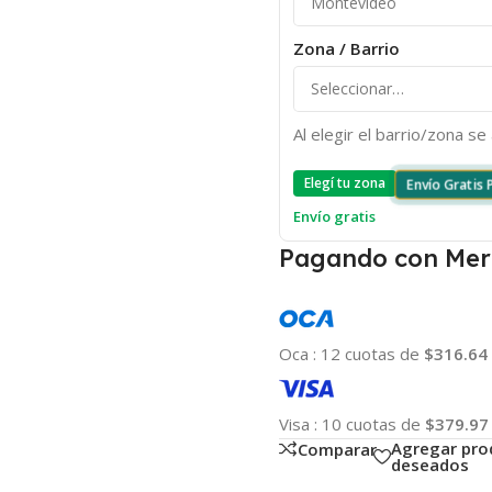
Zona / Barrio
Al elegir el barrio/zona s
Elegí tu zona
Envío Gratis
Envío gratis
Pagando con Mer
Oca
:
12 cuotas de
$316.64
Visa
:
10 cuotas de
$379.97
Agregar pro
Comparar
deseados