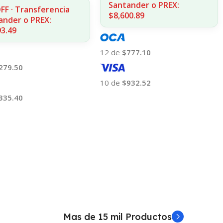
Santander o PREX:
FF · Transferencia
$8,600.89
ander o PREX:
93.49
12 de
$777.10
279.50
10 de
$932.52
335.40
Añadir Al Carrito
 Al Carrito
Mas de 15 mil Productos