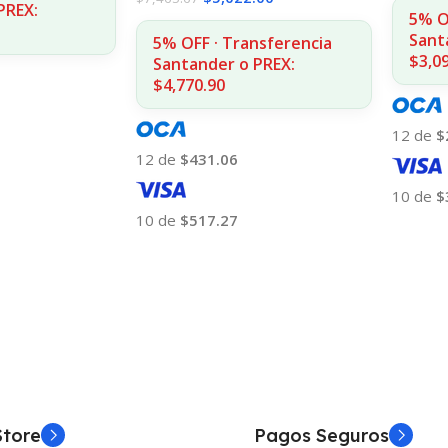
PREX:
5% O
Sant
5% OFF · Transferencia
$3,0
Santander o PREX:
$4,770.90
12 de
$
12 de
$431.06
10 de
$
10 de
$517.27
Añadir
Añadir Al Carrito
Store
Pagos Seguros