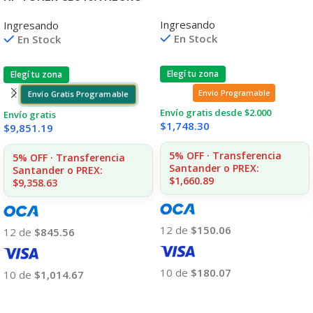
2380/2390/2480/2580
125A 2200 COPIAS
Ingresando
Ingresando
4.000 CPS 11A3540
1215/1515/1510/1312
En Stock
En Stock
Elegí tu zona
Elegí tu zona
Envio Programable
Envío Gratis Programable
Envío gratis desde $2.000
Envío gratis
$
1,748.30
$
9,851.19
5% OFF · Transferencia
5% OFF · Transferencia
Santander o PREX:
Santander o PREX:
$1,660.89
$9,358.63
12 de
$150.06
12 de
$845.56
10 de
$180.07
10 de
$1,014.67
Añadir Al Carrito
Añadir Al Carrito