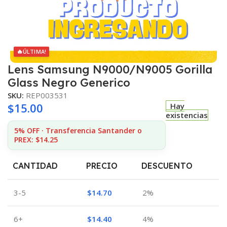
🔥
ÚLTIMA!
Lens Samsung N9000/N9005 Gorilla
Glass Negro Generico
SKU:
REP003531
$
15.00
Hay
existencias
5% OFF · Transferencia Santander o
PREX: $14.25
CANTIDAD
PRECIO
DESCUENTO
3-5
$
14.70
2%
6+
$
14.40
4%