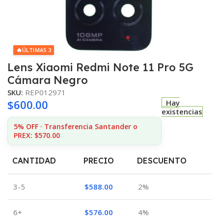
🔥
ÚLTIMAS 3
Lens Xiaomi Redmi Note 11 Pro 5G
Cámara Negro
SKU:
REP012971
$
600.00
Hay
existencias
5% OFF · Transferencia Santander o
PREX: $570.00
CANTIDAD
PRECIO
DESCUENTO
3-5
$
588.00
2%
6+
$
576.00
4%