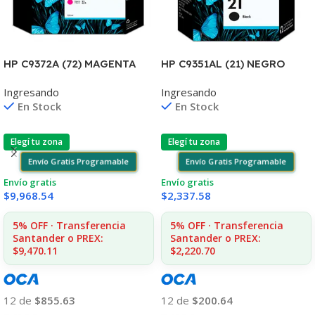
HP C9372A (72) MAGENTA
HP C9351AL (21) NEGRO
T610/1100/1300/2300/795/
D2330/J3680/3920/40/4140
Ingresando
Ingresando
790 130ML UK
/4355 7ML (D)
En Stock
En Stock
Elegí tu zona
Elegí tu zona
Envío Gratis Programable
Envío Gratis Programable
Envío gratis
Envío gratis
$
9,968.54
$
2,337.58
5% OFF · Transferencia
5% OFF · Transferencia
Santander o PREX:
Santander o PREX:
$9,470.11
$2,220.70
12 de
$855.63
12 de
$200.64