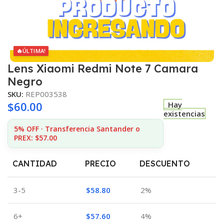
🔥
ÚLTIMA!
Lens Xiaomi Redmi Note 7 Camara
Negro
SKU:
REP003538
$
60.00
Hay
existencias
5% OFF · Transferencia Santander o
PREX: $57.00
CANTIDAD
PRECIO
DESCUENTO
3-5
$
58.80
2%
6+
$
57.60
4%