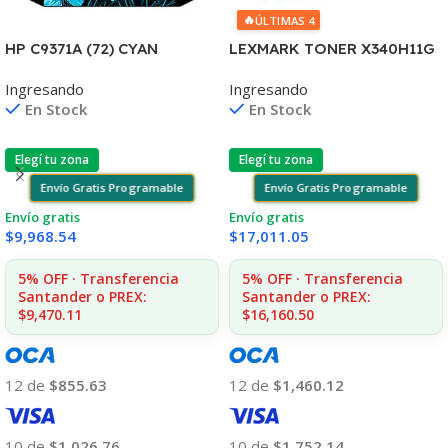
🔥
ÚLTIMAS 4
HP C9371A (72) CYAN
LEXMARK TONER X340H11G
T610/1100/1300/2300/770/
NEGRO X342 6.000 COPIAS
Ingresando
Ingresando
795/790 130ML UK
CP
En Stock
En Stock
Elegí tu zona
Elegí tu zona
Envío Gratis Programable
Envío Gratis Programable
Envío gratis
Envío gratis
$
9,968.54
$
17,011.05
5% OFF · Transferencia
5% OFF · Transferencia
Santander o PREX:
Santander o PREX:
$9,470.11
$16,160.50
12 de
$855.63
12 de
$1,460.12
10 de
$1,026.76
10 de
$1,752.14