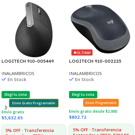
🔥
ÚLTIMA!
LOGITECH 910-005449
LOGITECH 910-002225
MOUSE MX VERTICAL
MOUSE M185 GRIS
INALAMBRICOS
INALAMBRICOS
ADVANCED ERGONOMIC
INALAMBRICO**
En Stock
En Stock
INAL+BT
Elegí tu zona
Elegí tu zona
Envío Gratis Programable
Envio Programable
Envío gratis desde $2.000
Envío gratis
$
802.72
$
5,632.65
5% OFF · Transferencia
5% OFF · Transferencia