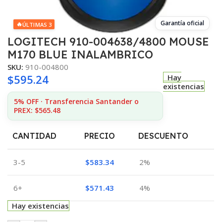
Garantía oficial
🔥
ÚLTIMAS 3
LOGITECH 910-004638/4800 MOUSE
M170 BLUE INALAMBRICO
SKU:
910-004800
$
595.24
Hay
existencias
5% OFF · Transferencia Santander o
PREX: $565.48
CANTIDAD
PRECIO
DESCUENTO
3-5
$
583.34
2%
6+
$
571.43
4%
Hay existencias