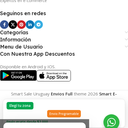
Expertos en e-commerce
Seguinos en redes
Categorías
Información
Menu de Usuario
Con Nuestra App Descuentos
Disponible en Android y IOS.
Smart Sale Uruguay
Envios Full
theme
2026
Smart E-
Commerce
.
Elegí tu zona
Envio Programable
Envío gratis desde $2.000