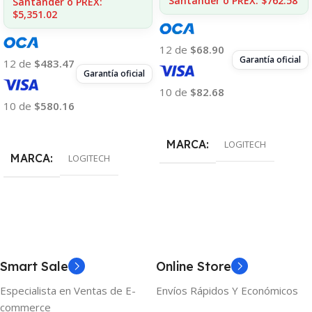
Santander o PREX: $762.58
Santander o PREX:
$5,351.02
12 de
$68.90
Garantía oficial
12 de
$483.47
Garantía oficial
10 de
$82.68
10 de
$580.16
Añadir Al Carrito
Añadir Al Carrito
MARCA
LOGITECH
MARCA
LOGITECH
Smart Sale
Online Store
Especialista en Ventas de E-
Envíos Rápidos Y Económicos
commerce