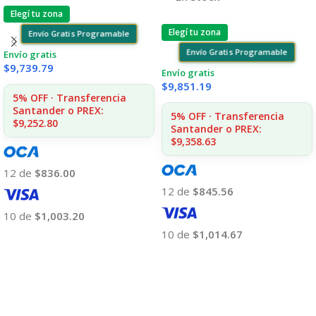
Elegí tu zona
Elegí tu zona
Envío Gratis Programable
Envío Gratis Programable
Envío gratis
$
9,739.79
Envío gratis
$
9,851.19
5% OFF · Transferencia
Santander o PREX:
5% OFF · Transferencia
$9,252.80
Santander o PREX:
$9,358.63
12 de
$836.00
12 de
$845.56
10 de
$1,003.20
10 de
$1,014.67
Añadir Al Carrito
Añadir Al Carrito