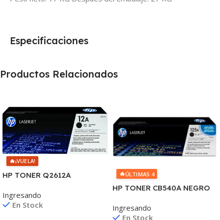
Especificaciones
Productos Relacionados
🔥
¡VUELA!
🔥
ÚLTIMAS 4
HP TONER Q2612A
1010/1012/1015/20/22
HP TONER CB540A NEGRO
Ingresando
3015/30/50 MFC1005/1319
125A 2200 COPIAS
En Stock
Ingresando
1215/1515/1510/1312
En Stock