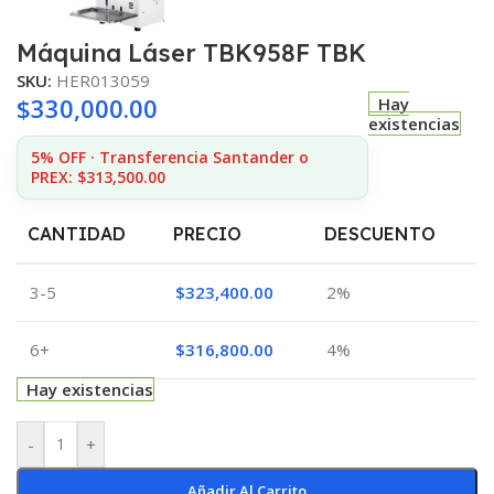
Máquina Láser TBK958F TBK
SKU:
HER013059
$
330,000.00
Hay
existencias
5% OFF · Transferencia Santander o
PREX: $313,500.00
CANTIDAD
PRECIO
DESCUENTO
3-5
$
323,400.00
2%
6+
$
316,800.00
4%
Hay existencias
-
+
Añadir Al Carrito