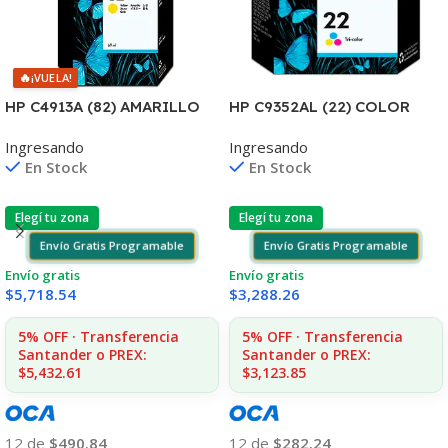
🔥
¡VUELA!
HP C4913A (82) AMARILLO
HP C9352AL (22) COLOR
DESIGNJET
J3680/3920/3940/4140/435
Ingresando
Ingresando
10PS/500/510/800/810
5 6ML (D)
En Stock
En Stock
UK(D)
Elegí tu zona
Elegí tu zona
Envío Gratis Programable
Envío Gratis Programable
Envío gratis
Envío gratis
$
5,718.54
$
3,288.26
5% OFF · Transferencia
5% OFF · Transferencia
Santander o PREX:
Santander o PREX:
$5,432.61
$3,123.85
12 de
$490.84
12 de
$282.24