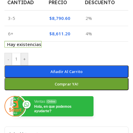
CANTIDAD
PRECIO
DESCUENTO
3-5
$
8,790.60
2%
6+
$
8,611.20
4%
Hay existencias
-
+
Añadir Al Carrito
Comprar YA!
Ventas
Online
Hola, en que podemos
ayudarte?