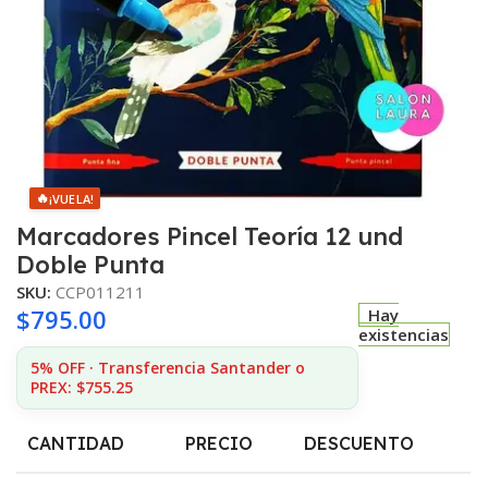
🔥
¡VUELA!
Marcadores Pincel Teoría 12 und
Doble Punta
SKU:
CCP011211
$
795.00
Hay
existencias
5% OFF · Transferencia Santander o
PREX: $755.25
CANTIDAD
PRECIO
DESCUENTO