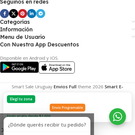
Seguinos en redes
Categorías
Información
Menu de Usuario
Con Nuestra App Descuentos
Disponible en Android y IOS.
Smart Sale Uruguay
Envios Full
theme
2026
Smart E-
Commerce
.
Elegí tu zona
Envio Programable
Envío gratis desde $2.000
¿Dónde querés recibir tu pedido?