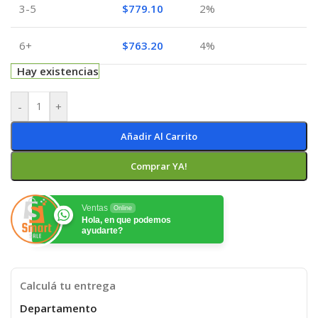
3-5
$
779.10
2%
6+
$
763.20
4%
Hay existencias
-
+
Añadir Al Carrito
Comprar YA!
Ventas
Online
Hola, en que podemos
ayudarte?
Calculá tu entrega
Departamento