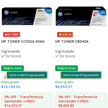
🔥
🔥
ÚLTIMA!
¡VUELA!
HP TONER CC532A 304A
HP TONER CB543A
AMARILLO
MAGENTA 125A 1400
Ingresando
Ingresando
2020/2025/2030/2320
COPIAS
En Stock
En Stock
2.800 CPS CP
1215/1515/1510/1312
Elegí tu zona
Elegí tu zona
Envío Gratis Programable
Envío Gratis Programable
Envío gratis
Envío gratis
$
15,193.02
$
9,053.57
5% OFF · Transferencia
5% OFF · Transferencia
Santander o PREX:
Santander o PREX:
$14,433.37
$8,600.89