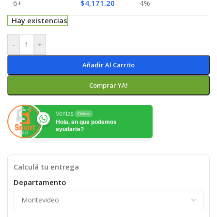
6+
$
4,171.20
4%
Hay existencias
-
+
Añadir Al Carrito
Comprar YA!
Ventas
Online
Hola, en que podemos
ayudarte?
Calculá tu entrega
Departamento