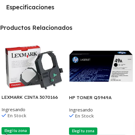
Especificaciones
Productos Relacionados
LEXMARK CINTA 3070166
HP TONER Q5949A
2380/2390/2480/2580
1160/1320/3390/3392 2.500
Ingresando
Ingresando
4.000 CPS 11A3540
COPIAS
En Stock
En Stock
Elegí tu zona
Elegí tu zona