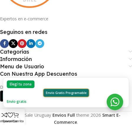
Expertos en e-commerce
Seguinos en redes
Categorías
Información
Menu de Usuario
Con Nuestra App Descuentos
Elegí tu zona
Disponible en Android y IOS.
Envío Gratis Programable
Envío gratis
Smart Sale Uruguay
Envios Full
theme
2026
Smart E-
omparar
Favoritos
Carrito
Commerce
.