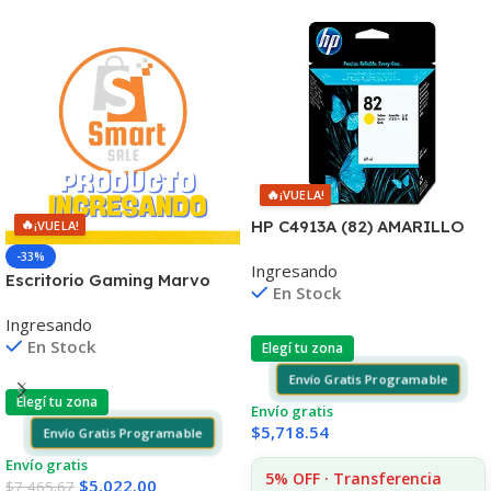
🔥
¡VUELA!
🔥
HP C4913A (82) AMARILLO
¡VUELA!
DESIGNJET
-33%
Ingresando
10PS/500/510/800/810
Escritorio Gaming Marvo
En Stock
UK(D)
De-11 Rgb Con Control
Ingresando
Remoto
En Stock
Elegí tu zona
Envío Gratis Programable
Elegí tu zona
Envío gratis
$
5,718.54
Envío Gratis Programable
Envío gratis
5% OFF · Transferencia
$
5,022.00
$
7,465.67