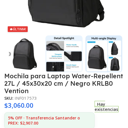
🔥
ÚLTIMA!
Mochila para Laptop Water-Repellent
27L / 45x30x20 cm / Negro KRLB0
Vention
SKU:
INF017573
$
3,060.00
Hay
existencias
5% OFF · Transferencia Santander o
PREX: $2,907.00