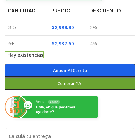
CANTIDAD
PRECIO
DESCUENTO
3-5
$
2,998.80
2%
6+
$
2,937.60
4%
Hay existencias
Añadir Al Carrito
Comprar YA!
Ventas
Online
Hola, en que podemos
ayudarte?
Calculá tu entrega