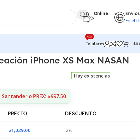
Online
Envios
En el di
HOT
$
0.
Celulares
neación iPhone XS Max NASAN
Hay existencias
a Santander o PREX: $997.50
PRECIO
DESCUENTO
$
1,029.00
2%