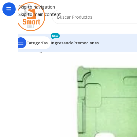
Skip to navigation
Skip to main content
NEW
Categorías
Ingresando
Promociones
Inicio
/
Ingresando
/
Molde de Alineación iPhone XS M