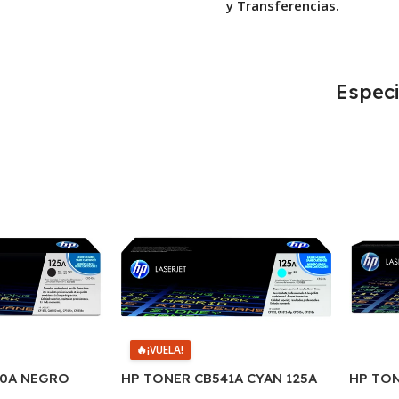
y Transferencias.
Especi
🔥
¡VUELA!
40A NEGRO
HP TONER CB541A CYAN 125A
HP TON
IAS
1400 COPIAS
AMARI