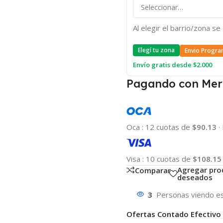
Al elegir el barrio/zona s
Elegí tu zona
Envio Progra
Envío gratis desde $2.000
Pagando con Mer
Oca
:
12 cuotas de
$90.13
·
Visa
:
10 cuotas de
$108.15
Agregar pro
Comparar
deseados
3
Personas viendo es
Ofertas Contado Efectivo