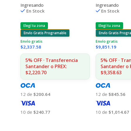
Ingresando
Ingresando
55 7ML (D)
1215/1515/1510/
En Stock
En Stock
Elegí tu zona
Elegí tu zona
Envío Gratis Programable
Envío Gratis Progr
Envío gratis
Envío gratis
$
2,337.58
$
9,851.19
5% OFF · Transferencia
5% OFF · Tra
Santander o PREX:
Santander o 
$2,220.70
$9,358.63
12 de
$200.64
12 de
$845.56
10 de
$240.77
10 de
$1,014.67
Añadir Al Carrito
Añadir Al Carrito