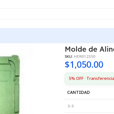
ax NASAN
Molde de Ali
SKU:
HER012330
$
1,050.00
5% OFF · Transferenci
CANTIDAD
3-5