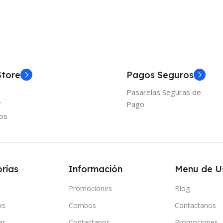
Store
Pagos Seguros
Pasarelas Seguras de
Y
Pago
os
rías
Información
Menu de U
Promociones
Blog
ks
Combos
Contactanos
as
Contactanos
Promociones