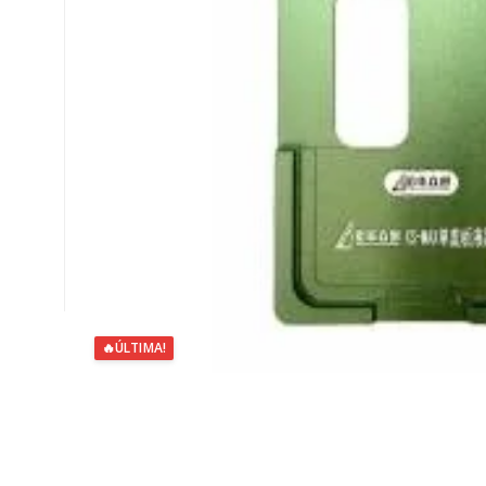
🔥
ÚLTIMA!