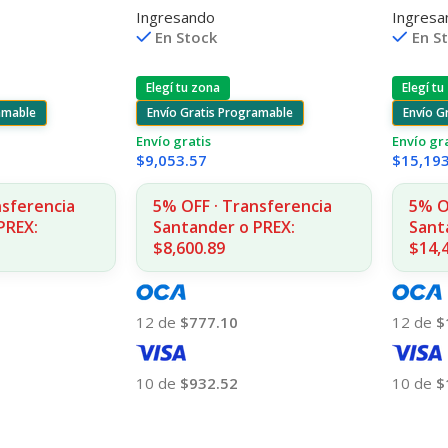
Ingresando
Ingresa
1312
1215/1515/1510/1312
2020/2
En Stock
En S
CPS CP
Elegí tu zona
Elegí tu
amable
Envío Gratis Programable
Envío G
Envío gratis
Envío gr
$
9,053.57
$
15,19
nsferencia
5% OFF · Transferencia
5% O
PREX:
Santander o PREX:
Sant
$8,600.89
$14,
12 de
$777.10
12 de
$
10 de
$932.52
10 de
$
Añadir Al Carrito
Añadir