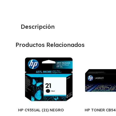
Descripción
Productos Relacionados
HP C9351AL (21) NEGRO
HP TONER CB5
D2330/J3680/3920/40/4140/43
125A 2200 COP