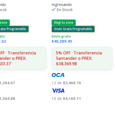
ndo
Ingresando
025/2030/2320 2.800
P4014/4015/4515 225.000 CPS
tock
En Stock
 zona
Elegí tu zona
ratis Programable
Envío Gratis Programable
atis
Envío gratis
3.02
$
40,389.45
FF · Transferencia
5% OFF · Transferencia
ander o PREX:
Santander o PREX:
433.37
$38,369.98
1,304.07
12 de
$3,466.76
1,564.88
10 de
$4,160.11
 Al Carrito
Añadir Al Carrito