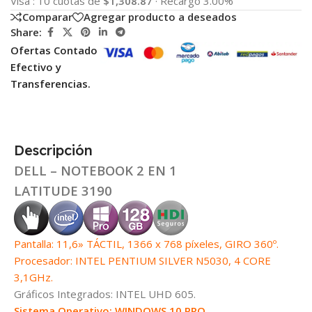
Visa
:
10 cuotas de
$1,308.87
·
Recargo 3.00%
Comparar
Agregar producto a deseados
Share:
Ofertas Contado
Efectivo y
Transferencias.
Descripción
DELL – NOTEBOOK 2 EN 1
LATITUDE 3190
Pantalla: 11,6» TÁCTIL, 1366 x 768 píxeles, GIRO 360º.
Procesador: INTEL PENTIUM SILVER N5030, 4 CORE
3,1GHz.
Gráficos Integrados: INTEL UHD 605.
Sistema Operativo: WINDOWS 10 PRO.