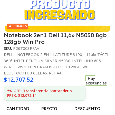
🔥
ÚLTIMAS 5
Notebook 2en1 Dell 11,6» N5030 8gb
128gb Win Pro
SKU:
P26T003RFAA
DELL – NOTEBOOK 2 EN 1 LATITUDE 3190 – 11,6» TÁCTIL
360º. INTEL PENTIUM SILVER N5030. INTEL UHD 605.
WINDOWS 10 PRO. RAM 8GB / SSD 128GB. WIFI.
BLUETOOTH. 3 CELDAS. REF AA.
$
12,707.52
Hay
existencias
5% OFF · Transferencia Santander o
PREX: $12,072.14
CANTIDAD
PRECIO
DESCUENTO