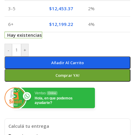
3-5
$
12,453.37
2%
6+
$
12,199.22
4%
Hay existencias
-
+
Añadir Al Carrito
Comprar YA!
Ventas
Online
Hola, en que podemos
ayudarte?
Calculá tu entrega