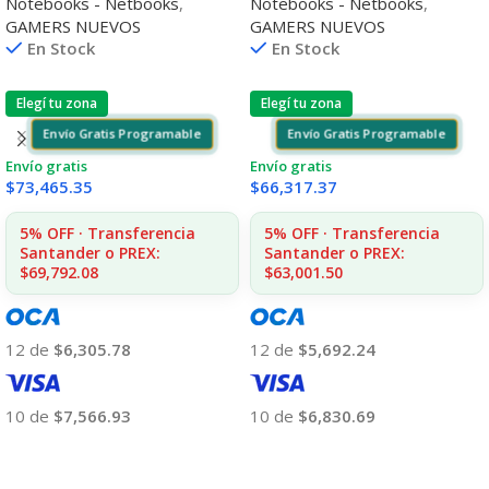
Notebooks - Netbooks
,
Notebooks - Netbooks
,
Rtx4050
Rtx4050
GAMERS NUEVOS
GAMERS NUEVOS
En Stock
En Stock
Elegí tu zona
Elegí tu zona
Envío Gratis Programable
Envío Gratis Programable
Envío gratis
Envío gratis
$
73,465.35
$
66,317.37
5% OFF · Transferencia
5% OFF · Transferencia
Santander o PREX:
Santander o PREX:
$69,792.08
$63,001.50
12 de
$6,305.78
12 de
$5,692.24
10 de
$7,566.93
10 de
$6,830.69
Añadir Al Carrito
Añadir Al Carrito