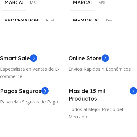
MARCA
MARCA
MSI
MSI
PROCESADOR
MEMORIA
Intel
8gb
MEMORIA
ALMACENAMIENTO
16gb
512gb
ALMACENAMIENTO
Smart Sale
Online Store
Especialista en Ventas de E-
Envíos Rápidos Y Económicos
PANTALLA
15.6″
512gb
commerce
PANTALLA
TARJETA DE VIDEO
15.6″
Pagos Seguros
Mas de 15 mil
Productos
Pasarelas Seguras de Pago
RTX4050
TARJETA DE VIDEO
Todos al Mejor Precio del
Mercado
RTX4050