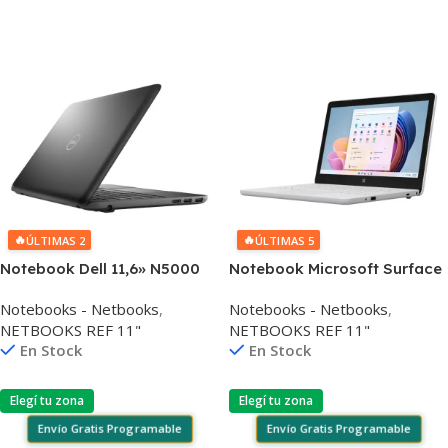
Añadir Al Carrito
Añadir Al Carrito
🔥
🔥
ÚLTIMAS 2
ÚLTIMAS 5
Notebook Dell 11,6» N5000
Notebook Microsoft Surface
4gb 128gb Win10 Pro
11,6» N4120 8gb 128gb Win11
Notebooks - Netbooks
,
Notebooks - Netbooks
,
NETBOOKS REF 11"
NETBOOKS REF 11"
En Stock
En Stock
Elegí tu zona
Elegí tu zona
Envío Gratis Programable
Envío Gratis Programable