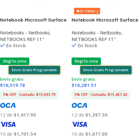
🔥
ÚLTIMAS 2
Notebook Microsoft Surface
Notebook Microsoft Surface
11,6» N4120 8gb 128gb Win11
11,6» N4120 8gb 128gb Win11
Notebooks - Netbooks
,
Notebooks - Netbooks
,
Pro
NETBOOKS REF 11"
NETBOOKS REF 11"
En Stock
En Stock
Elegí tu zona
Elegí tu zona
Envío Gratis Programable
Envío Gratis Programable
Envío gratis
Envío gratis
$
16,519.78
$
16,281.51
5% OFF · Contado: $15,693.79
5% OFF · Contado: $15,467.43
12 de
$1,417.95
12 de
$1,397.50
10 de
$1,701.54
10 de
$1,677.00