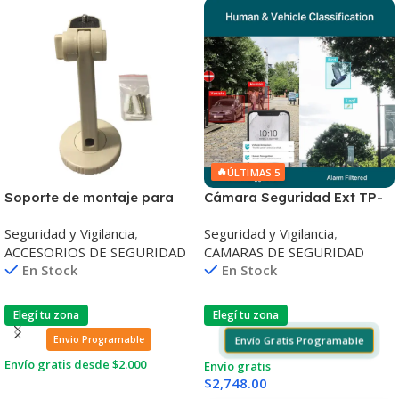
🔥
ÚLTIMAS 5
Soporte de montaje para
Cámara Seguridad Ext TP-
cámara CCD
LINK Vigi C320I Ip67 Día
Seguridad y Vigilancia
,
Seguridad y Vigilancia
,
Noche FHD 2mp
ACCESORIOS DE SEGURIDAD
CAMARAS DE SEGURIDAD
En Stock
En Stock
Elegí tu zona
Elegí tu zona
Envío Gratis Programable
Envio Programable
Envío gratis desde $2.000
Envío gratis
$
2,748.00
Leer Más