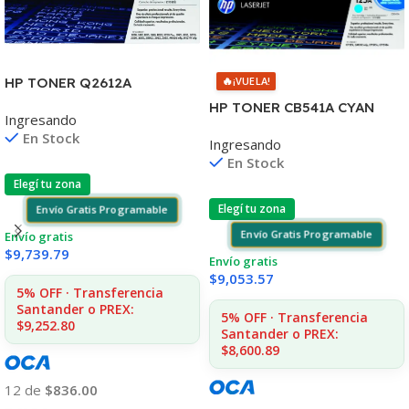
🔥
¡VUELA!
HP TONER Q2612A
1010/1012/1015/20/22
HP TONER CB541A CYAN
Ingresando
3015/30/50 MFC1005/1319
125A 1400 COPIAS
En Stock
Ingresando
1215/1515/1510/1312
En Stock
Elegí tu zona
Elegí tu zona
Envío Gratis Programable
Envío Gratis Programable
Envío gratis
$
9,739.79
Envío gratis
$
9,053.57
5% OFF · Transferencia
Santander o PREX:
5% OFF · Transferencia
$9,252.80
Santander o PREX:
$8,600.89
12 de
$836.00