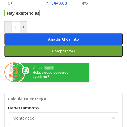
6+
$
1,440.00
4%
Hay existencias
-
+
Añadir Al Carrito
Comprar YA!
Ventas
Online
Hola, en que podemos
ayudarte?
Calculá tu entrega
Departamento