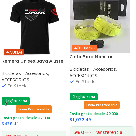
🔥
ÚLTIMAS 5
🔥
¡VUELA!
Cinta Para Manillar
Remera Unisex Java Ajuste
Perforada 2,15m
Confortable Talle XS
Bicicletas - Accesorios
,
Bicicletas - Accesorios
,
ACCESORIOS
ACCESORIOS
En Stock
En Stock
Elegí tu zona
Elegí tu zona
Envio Programable
Envio Programable
Envío gratis desde $2.000
Envío gratis desde $2.000
$
1,032.49
$
438.41
5% OFF · Transferencia