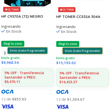
🔥
🔥
ÚLTIMA!
ÚLTIMA!
HP C9370A (72) NEGRO
HP TONER CC532A 304A
FOTO
AMARILLO
Ingresando
Ingresando
T610/T1100/1300/2300/795
2020/2025/2030/2320
En Stock
En Stock
130ML UK
2.800 CPS CP
Elegí tu zona
Elegí tu zona
Envío Gratis Programable
Envío Gratis Programable
Envío gratis
Envío gratis
$
9,968.54
$
15,193.02
5% OFF · Transferencia
5% OFF · Transferencia
Santander o PREX:
Santander o PREX:
$9,470.11
$14,433.37
12 de
$855.63
12 de
$1,304.07