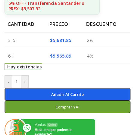
5% OFF · Transferencia Santander o
PREX: $5,507.92
CANTIDAD
PRECIO
DESCUENTO
3-5
$
5,681.85
2%
6+
$
5,565.89
4%
Hay existencias
-
+
Añadir Al Carrito
Comprar YA!
Ventas
Online
Hola, en que podemos
ayudarte?