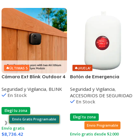
🔥
🔥
ÚLTIMAS 5
¡VUELA!
Cámara Ext Blink Outdoor 4
Botón de Emergencia
Camera 1080p Pack x2 Sync
Medica Inalámbrico Logan
Seguridad y Vigilancia
,
BLINK
Seguridad y Vigilancia
,
Module Core
En Stock
ACCESORIOS DE SEGURIDAD
En Stock
Elegí tu zona
Elegí tu zona
Envío Gratis Programable
Envio Programable
Envío gratis
$
8,736.42
Envío gratis desde $2.000