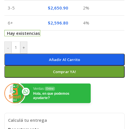
3-5
$
2,650.90
2%
6+
$
2,596.80
4%
Hay existencias
-
+
Añadir Al Carrito
Comprar YA!
Ventas
Online
Hola, en que podemos
ayudarte?
Calculá tu entrega