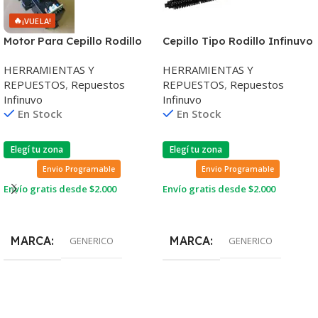
🔥
¡VUELA!
Motor Para Cepillo Rodillo
Cepillo Tipo Rodillo Infinuvo
de Repuesto Aspiradora
De Repuesto Para
HERRAMIENTAS Y
HERRAMIENTAS Y
Infinuvo QQ2
Aspiradora Robot QQ2
REPUESTOS
,
Repuestos
REPUESTOS
,
Repuestos
Infinuvo
Infinuvo
En Stock
En Stock
Elegí tu zona
Elegí tu zona
Envio Programable
Envio Programable
Envío gratis desde $2.000
Envío gratis desde $2.000
Leer Más
Leer Más
MARCA
MARCA
GENERICO
GENERICO