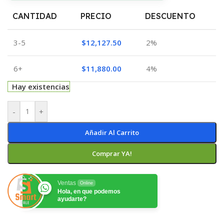
CANTIDAD
PRECIO
DESCUENTO
3-5
$
12,127.50
2%
6+
$
11,880.00
4%
Hay existencias
-
+
Añadir Al Carrito
Comprar YA!
Ventas
Online
Hola, en que podemos
ayudarte?