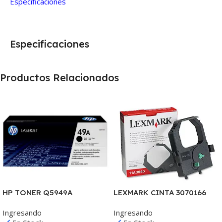
Especificaciones
Especificaciones
Productos Relacionados
LEXMARK CINTA 3070166
HP TONER Q5949A
2380/2390/2480/2580
1160/1320/3390/3392 2.500
Ingresando
Ingresando
4.000 CPS 11A3540
COPIAS