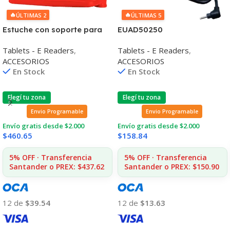
🔥
🔥
ÚLTIMAS 2
ÚLTIMAS 5
Estuche con soporte para
EUAD50250
Tablet Samsung Galaxy 7″
Tablets - E Readers
,
Tablets - E Readers
,
ACCESORIOS
ACCESORIOS
En Stock
En Stock
Elegí tu zona
Elegí tu zona
Envio Programable
Envio Programable
Envío gratis desde $2.000
Envío gratis desde $2.000
$
460.65
$
158.84
5% OFF · Transferencia
5% OFF · Transferencia
Santander o PREX: $437.62
Santander o PREX: $150.90
12 de
$39.54
12 de
$13.63