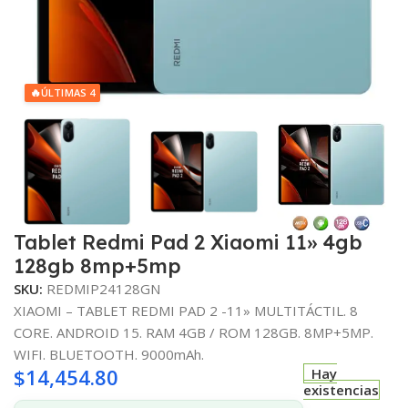
🔥
ÚLTIMAS 4
Tablet Redmi Pad 2 Xiaomi 11» 4gb
128gb 8mp+5mp
SKU:
REDMIP24128GN
XIAOMI – TABLET REDMI PAD 2 -11» MULTITÁCTIL. 8
CORE. ANDROID 15. RAM 4GB / ROM 128GB. 8MP+5MP.
WIFI. BLUETOOTH. 9000mAh.
$
14,454.80
Hay
existencias