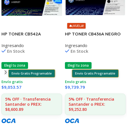
🔥
¡VUELA!
HP TONER CB542A
HP TONER CB436A NEGRO
AMARILLO 125A 1400 COPIA
LJ P1505/1505S/1120/1522
Ingresando
Ingresando
1215/1515/1510/1312
2.000 COPIAS
En Stock
En Stock
Elegí tu zona
Elegí tu zona
Envío Gratis Programable
Envío Gratis Programable
Envío gratis
Envío gratis
$
9,053.57
$
9,739.79
5% OFF · Transferencia
5% OFF · Transferencia
Santander o PREX:
Santander o PREX:
$8,600.89
$9,252.80