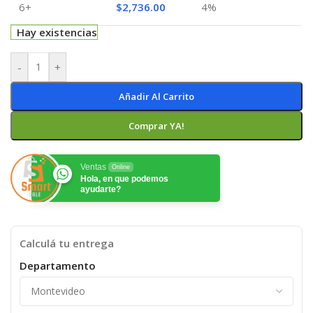
6+
$
2,736.00
4%
Hay existencias
-
+
Añadir Al Carrito
Comprar YA!
Ventas
Online
Hola, en que podemos
ayudarte?
Calculá tu entrega
Departamento