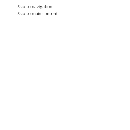
Skip to navigation
Skip to main content
NEW
Categorías
Ingresando
Promociones
Inicio
/
Ingresando
/
Tapa Trasera Apple iPhone 16 Plu
🔥
ÚLTIMAS 4