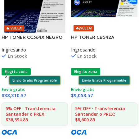
🔥
🔥
¡VUELA!
¡VUELA!
HP TONER CC364X NEGRO
HP TONER CB542A
P4010/4015/4515 24.000
AMARILLO 125A 1400 COPIA
Ingresando
Ingresando
COPIAS
1215/1515/1510/1312
En Stock
En Stock
Elegí tu zona
Elegí tu zona
Envío Gratis Programable
Envío Gratis Programable
Envío gratis
Envío gratis
$
38,310.37
$
9,053.57
5% OFF · Transferencia
5% OFF · Transferencia
Santander o PREX:
Santander o PREX:
$36,394.85
$8,600.89