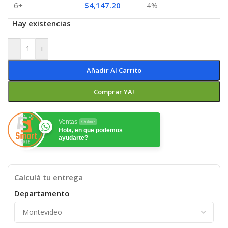
6+
$
4,147.20
4%
Hay existencias
-
+
Añadir Al Carrito
Comprar YA!
Ventas
Online
Hola, en que podemos
ayudarte?
Calculá tu entrega
Departamento