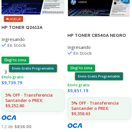
🔥
¡VUELA!
HP TONER Q2612A
1010/1012/1015/20/22
HP TONER CB540A NEGRO
Ingresando
3015/30/50 MFC1005/1319
125A 2200 COPIAS
En Stock
Ingresando
1215/1515/1510/1312
En Stock
Elegí tu zona
Elegí tu zona
Envío Gratis Programable
Envío Gratis Programable
Envío gratis
$
9,739.79
Envío gratis
$
9,851.19
5% OFF · Transferencia
Santander o PREX:
5% OFF · Transferencia
$9,252.80
Santander o PREX:
$9,358.63
12 de
$836.00