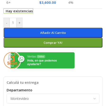
6+
$
3,600.00
4%
Hay existencias
-
+
Añadir Al Carrito
Comprar YA!
Ventas
Online
Hola, en que podemos
ayudarte?
Calculá tu entrega
Departamento