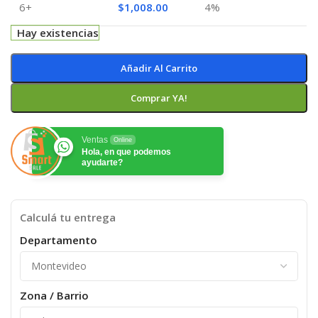
6+
$
1,008.00
4%
Hay existencias
Añadir Al Carrito
Comprar YA!
Ventas
Online
Hola, en que podemos
ayudarte?
Calculá tu entrega
Departamento
Zona / Barrio