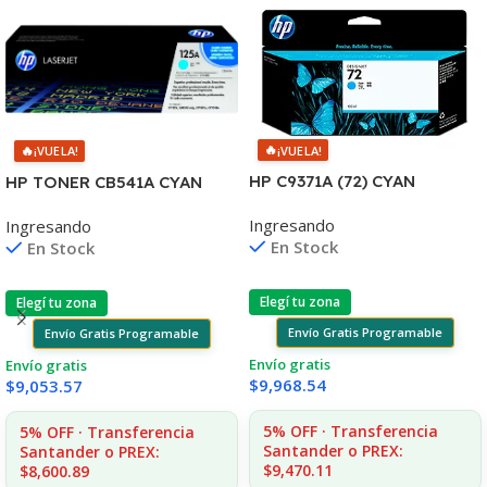
🔥
🔥
¡VUELA!
¡VUELA!
HP C9371A (72) CYAN
HP TONER CB541A CYAN
T610/1100/1300/2300/770/
125A 1400 COPIAS
Ingresando
Ingresando
795/790 130ML UK
1215/1515/1510/1312
En Stock
En Stock
Elegí tu zona
Elegí tu zona
Envío Gratis Programable
Envío Gratis Programable
Envío gratis
Envío gratis
$
9,968.54
$
9,053.57
5% OFF · Transferencia
5% OFF · Transferencia
Santander o PREX:
Santander o PREX:
$9,470.11
$8,600.89