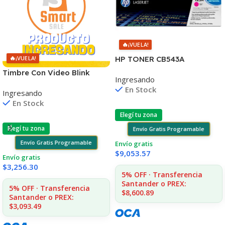
🔥
¡VUELA!
🔥
HP TONER CB543A
¡VUELA!
MAGENTA 125A 1400
Timbre Con Video Blink
Ingresando
COPIAS
Visión Nocturna Wifi 1080p
En Stock
1215/1515/1510/1312
Ingresando
En Stock
Elegí tu zona
Elegí tu zona
Envío Gratis Programable
Envío Gratis Programable
Envío gratis
$
9,053.57
Envío gratis
$
3,256.30
5% OFF · Transferencia
Santander o PREX:
5% OFF · Transferencia
$8,600.89
Santander o PREX:
$3,093.49