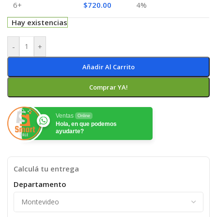
6+
$
720.00
4%
Hay existencias
-
+
Añadir Al Carrito
Comprar YA!
Ventas
Online
Hola, en que podemos
ayudarte?
Calculá tu entrega
Departamento