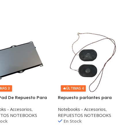
IMAS 3
🔥
ÚLTIMAS 4
Pad De Repuesto Para
Repuesto parlantes para
ok Yepo 737A6 Plus
notebook Yepo
ks - Accesorios
,
Notebooks - Accesorios
,
STOS NOTEBOOKS
REPUESTOS NOTEBOOKS
tock
En Stock