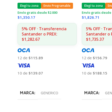
Elegí tu zona
Envio Programable
Elegí tu zona
En
Envío gratis desde $2.000
Envío gratis desde 
$
1,350.17
$
1,826.71
5% OFF · Transferencia
5% OFF · Tra
Santander o PREX:
Santander o 
$1,282.67
$1,735.37
12 de
$115.89
12 de
$156.79
10 de
$139.07
10 de
$188.15
Añadir Al Carrito
Añadir Al Carrito
MARCA
MARCA
GENERICO
GEN