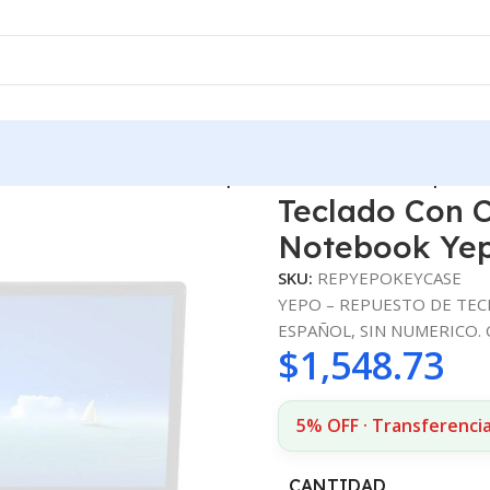
OKS
/
Teclado Con Case De Repuesto Para Notebook Yepo 737
Teclado Con 
Notebook Yep
SKU:
REPYEPOKEYCASE
YEPO – REPUESTO DE TEC
ESPAÑOL, SIN NUMERICO. 
$
1,548.73
5% OFF · Transferencia
CANTIDAD