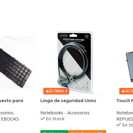
🔥
ÚLTIMAS 4
🔥
ÚLT
uesto para
Linga de seguridad Unno
Touch 
nspiron
Tekno para Notebook 4 Dígitos
Notebo
sorios
,
Notebooks - Accesorios
Noteboo
En Stock
TEBOOKS
REPUE
En S