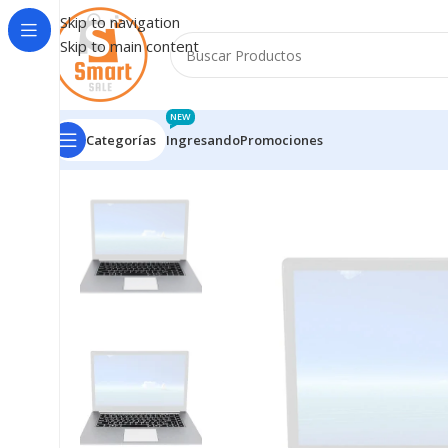
Skip to navigation
Skip to main content
NEW
Categorías
Ingresando
Promociones
Inicio
/
Notebooks - Accesorios
/
REPUESTOS NOTEBO