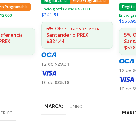
Elegí tu zona
Envio Programable
vio Programable
Elegí tu
Envío gratis desde $2.000
$
341.51
$2.000
Envío gr
$
555.9
5% OFF · Transferencia
nsferencia
Santander o PREX:
5% O
PREX:
$324.44
Sant
$528
12 de
$29.31
12 de
$
10 de
$35.18
10 de
$
Añadir Al Carrito
Añadir
MARCA
UNNO
MARC
ERICO