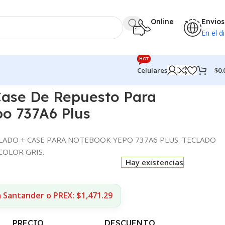
Online
Envios
En el di
HOT
$
0.
Celulares
A6 Plus
Case De Repuesto Para
o 737A6 Plus
LADO + CASE PARA NOTEBOOK YEPO 737A6 PLUS. TECLADO
COLOR GRIS.
Hay existencias
 Santander o PREX: $1,471.29
PRECIO
DESCUENTO