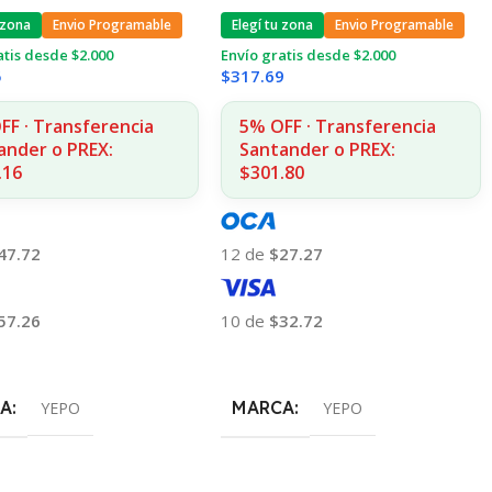
 zona
Envio Programable
Elegí tu zona
Envio Programable
atis desde $2.000
Envío gratis desde $2.000
5
$
317.69
FF · Transferencia
5% OFF · Transferencia
ander o PREX:
Santander o PREX:
.16
$301.80
47.72
12 de
$27.27
57.26
10 de
$32.72
 Al Carrito
Añadir Al Carrito
A
MARCA
YEPO
YEPO