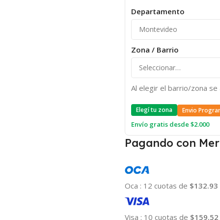
Departamento
Zona / Barrio
Al elegir el barrio/zona s
Elegí tu zona
Envio Progra
Envío gratis desde $2.000
Pagando con Mer
Oca
:
12 cuotas de
$132.93
Visa
:
10 cuotas de
$159.52